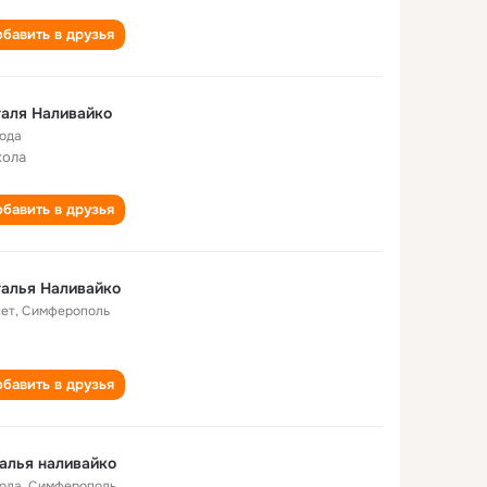
бавить в друзья
аля Наливайко
года
кола
бавить в друзья
алья Наливайко
лет
,
Симферополь
бавить в друзья
алья наливайко
года
,
Симферополь