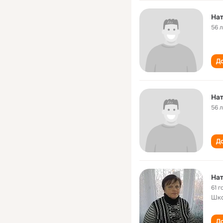
Нат
56 
До
Нат
56 
До
Нат
61 г
Шко
До