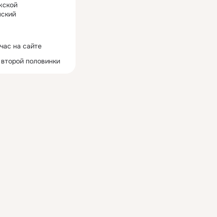
жской
ский
час на сайте
 второй половинки