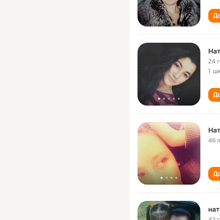
До
Нат
24 
1 ш
До
Нат
46 
До
нат
42 