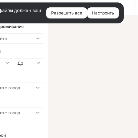
Войти
e-файлы должен ваш
Разрешить все
Настроить
Правая
колонка
проживания
т
бой