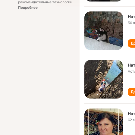
рекомендательные технологии
Подробнее
Нат
56 
До
Нат
Аст
До
Нат
62 