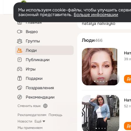
Мы используем cookie-файлы, чтобы улучшить сервис
законный представитель.
Больше информации
Левая
Поиск
Главная
natalya nalivayk
колонка
по
людям
Видео
Люди
466
Группы
Люди
Нат
39 
Публикации
Игры
Подарки
До
Поздравления
Рекомендации
Нат
Сменить язык
52 
Рекламодателям
Помощь
Новости
Ещё
До
Мы применяем