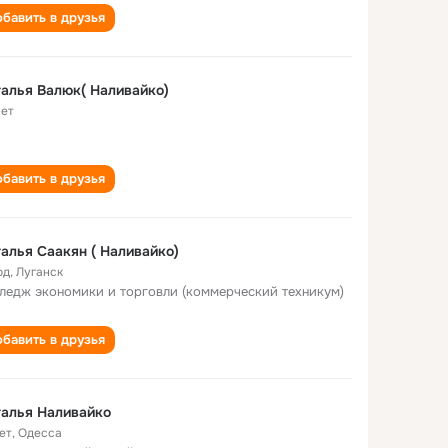
бавить в друзья
алья Валюк( Наливайко)
лет
бавить в друзья
алья Саакян ( Наливайко)
од
,
Луганск
ледж экономики и торговли (коммерческий техникум)
бавить в друзья
алья Наливайко
ет
,
Одесса