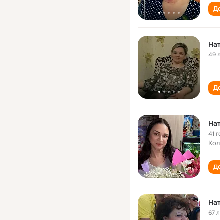
До
Нат
49 
До
Нат
41 г
Кол
До
Нат
67 л