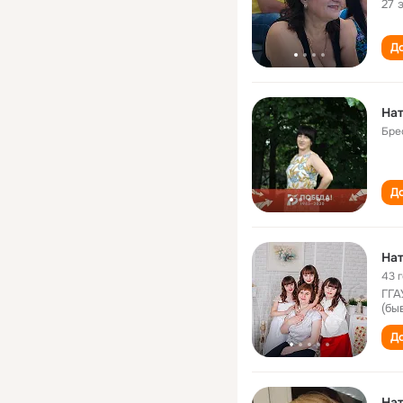
27 
До
Нат
Бре
До
Нат
43 
ГГА
(бы
До
Нат