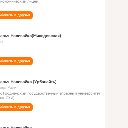
экономический лицей
бавить в друзья
алья Наливайко(Милодовская)
ст
бавить в друзья
алья Наливайко (Урбанайть)
года
,
Мали
У, Гродненский государственный аграрный университет
вш. СХИ)
бавить в друзья
алья Наливайко