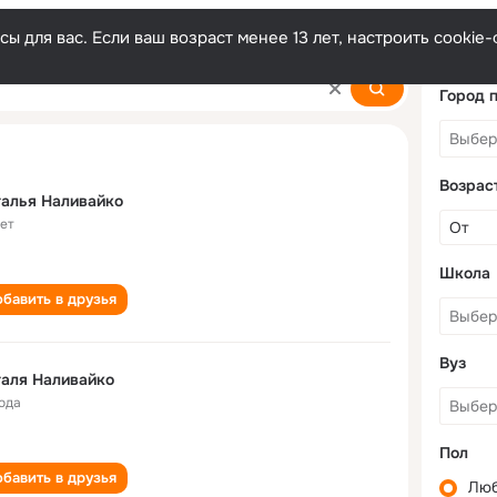
ы для вас. Если ваш возраст менее 13 лет, настроить cooki
o
Город 
Возрас
алья Наливайко
лет
Школа
бавить в друзья
Вуз
аля Наливайко
года
Пол
бавить в друзья
Лю