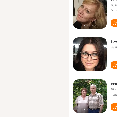
63 
5 ш
До
На
38 
До
Вик
67 л
Тал
До