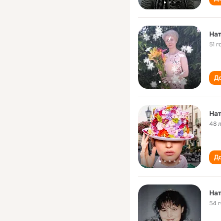
Нат
51 г
До
Нат
48 
До
Нат
54 