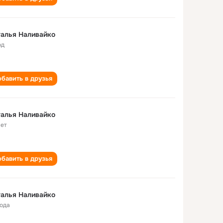
алья Наливайко
од
бавить в друзья
алья Наливайко
лет
бавить в друзья
алья Наливайко
года