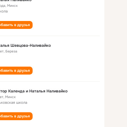
года
,
Минск
кола
бавить в друзья
талья Шевцова-Наливайко
лет
,
Береза
бавить в друзья
тор Календа и Наталья Наливайко
ет
,
Минск
ьковская школа
бавить в друзья