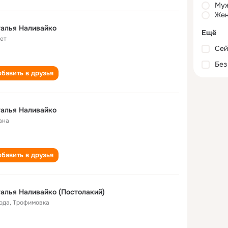
Му
Жен
алья Наливайко
Ещё
лет
Сей
Без
бавить в друзья
алья Наливайко
ана
бавить в друзья
алья Наливайко (Постолакий)
года
,
Трофимовка