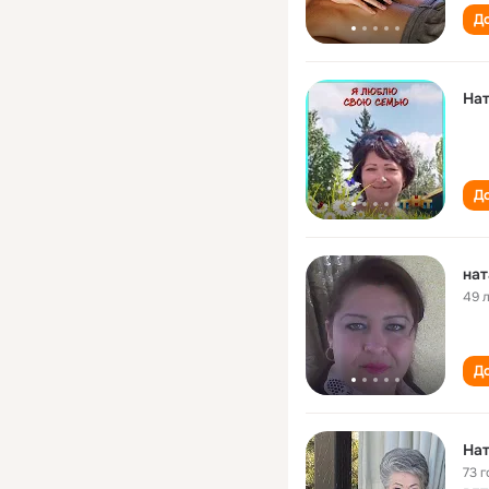
До
На
До
нат
49 
До
На
73 г