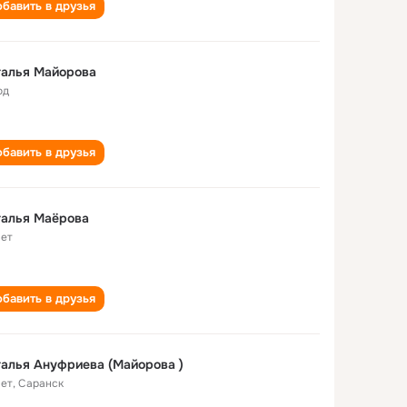
бавить в друзья
талья Майорова
од
бавить в друзья
талья Маёрова
лет
бавить в друзья
алья Ануфриева (Майорова )
лет
,
Саранск