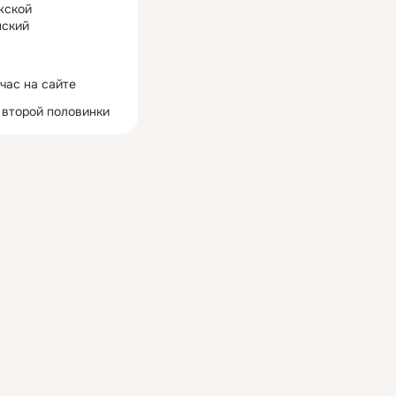
жской
ский
час на сайте
 второй половинки