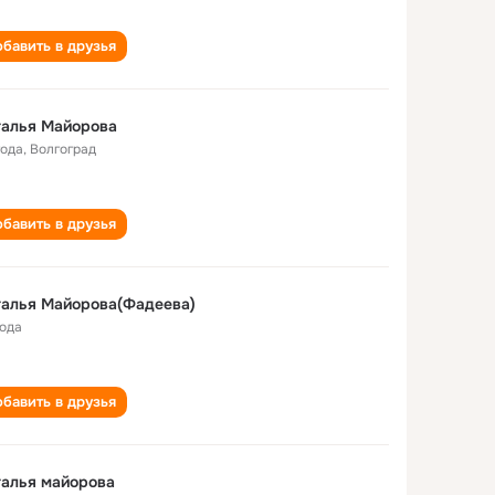
бавить в друзья
талья Майорова
года
,
Волгоград
бавить в друзья
талья Майорова(Фадеева)
года
бавить в друзья
алья майорова