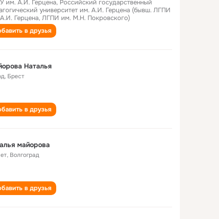
У им. А.И. Герцена, Российский государственный
агогический университет им. А.И. Герцена (бывш. ЛГПИ
 А.И. Герцена, ЛГПИ им. М.Н. Покровского)
бавить в друзья
йорова Наталья
од
,
Брест
бавить в друзья
алья майорова
лет
,
Волгоград
бавить в друзья