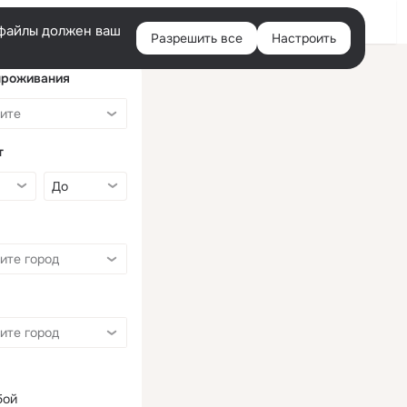
Войти
e-файлы должен ваш
Разрешить все
Настроить
Правая
колонка
проживания
т
бой