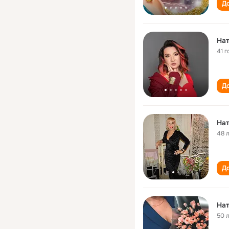
До
На
41 г
До
На
48 
До
Нат
50 