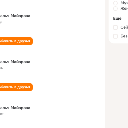
Му
Жен
талья Майорова
Ещё
од
Сей
Без
бавить в друзья
алья Майорова-
рь
бавить в друзья
талья Майорова
лет