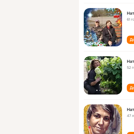
На
61 г
До
На
52 
До
На
47 