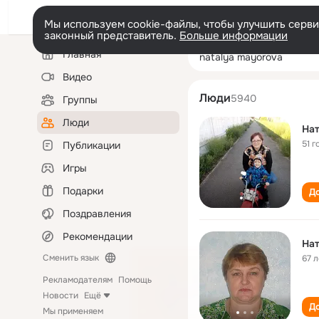
Мы используем cookie-файлы, чтобы улучшить сервис
законный представитель.
Больше информации
Левая
Поиск
Главная
natalya mayoro
колонка
по
людям
Видео
Люди
5940
Группы
Люди
На
51 г
Публикации
Игры
Подарки
До
Поздравления
Рекомендации
На
Сменить язык
67 л
Рекламодателям
Помощь
Новости
Ещё
До
Мы применяем