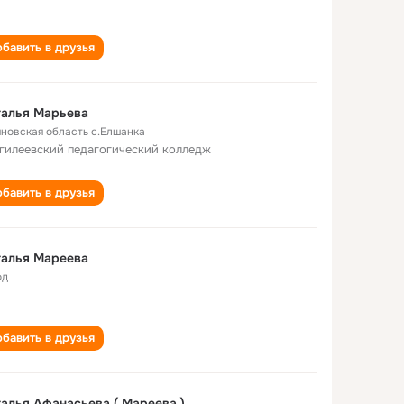
бавить в друзья
талья Марьева
яновская область с.Елшанка
гилеевский педагогический колледж
бавить в друзья
талья Мареева
од
бавить в друзья
алья Афанасьева ( Мареева )