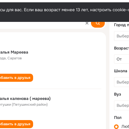
ы для вас. Если ваш возраст менее 13 лет, настроить cooki
Город 
Возрас
талья Мареева
года
,
Саратов
Школа
бавить в друзья
Вуз
алья каленова ( мареева)
Петушки (Петушинский район)
Пол
бавить в друзья
Лю