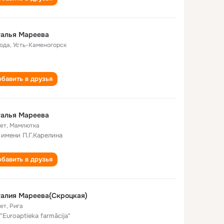
талья Мареева
года
,
Усть-Каменогорск
бавить в друзья
талья Мареева
лет
,
Мамлютка
имени П.Г.Карелина
бавить в друзья
алия Мареева(Скроцкая)
лет
,
Рига
 "Euroaptieka farmācija"