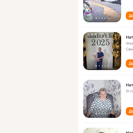
До
На
Уль
Сен
До
На
51 г
До
Нат