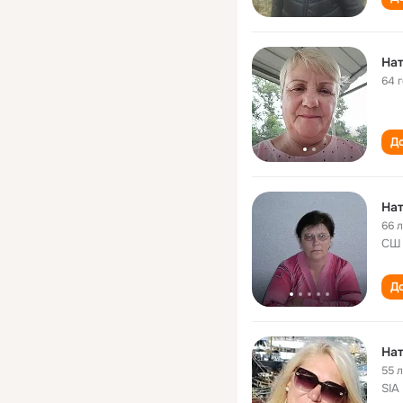
На
64 
До
На
66 
СШ 
До
Нат
55 
SIA