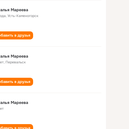
талья Мареева
года
,
Усть-Каменогорск
бавить в друзья
талья Мареева
лет
,
Перевальск
бавить в друзья
талья Мареева
лет
бавить в друзья