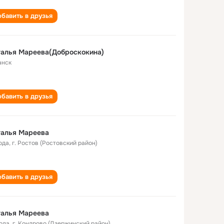
бавить в друзья
алья Мареева(Доброскокина)
анск
бавить в друзья
талья Мареева
ода
,
г. Ростов (Ростовский район)
бавить в друзья
талья Мареева
года
,
г. Кондрово (Дзержинский район)