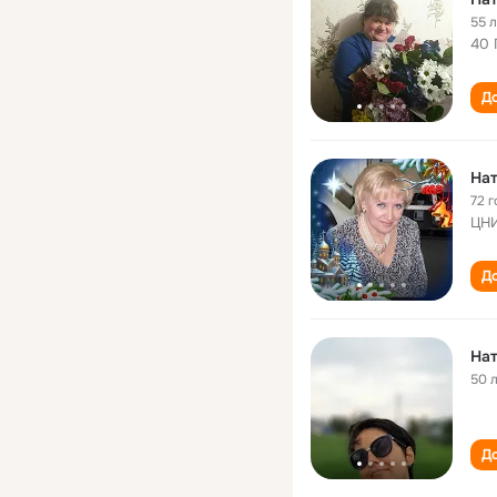
55 
40 
До
На
72 г
ЦНИ
До
Нат
50 
До