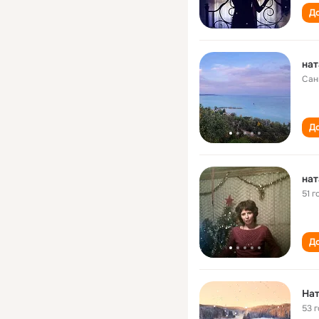
До
нат
Сан
До
нат
51 г
До
На
53 