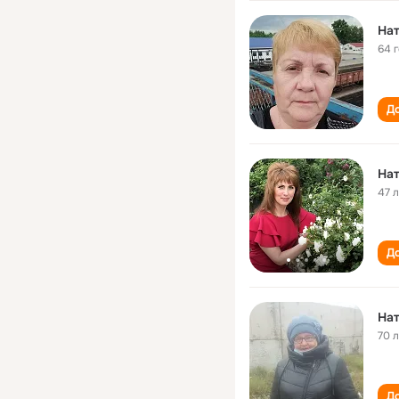
На
64 
До
На
47 
До
На
70 
До