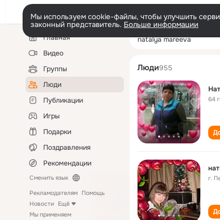
Мы используем cookie-файлы, чтобы улучшить сервис
законный представитель.
Больше информации
Левая
Поиск
Главная
natalya mareeva
колонка
по
людям
Видео
Люди
955
Группы
Люди
На
64 
Публикации
Игры
Подарки
До
Поздравления
Рекомендации
нат
Сменить язык
г. 
Рекламодателям
Помощь
Новости
Ещё
До
Мы применяем