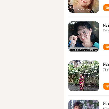
До
Нат
Луг
До
На
73 г
До
На
53 