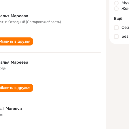
Му
Жен
талья Мареева
Ещё
ет
,
г. Отрадный (Самарская область)
Сей
Без
бавить в друзья
талья Мареева
года
бавить в друзья
ali Mareeva
лет