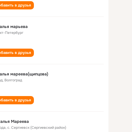
бавить в друзья
алья марьева
кт-Петербург
бавить в друзья
алья мареева(щипцова)
од
,
Волгоград
бавить в друзья
талья Мареева
года
,
с. Сергиевск (Сергиевский район)