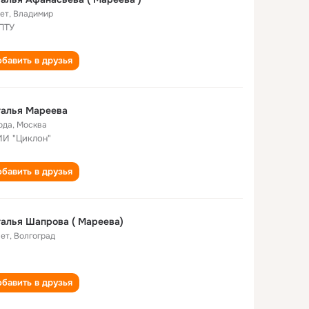
лет
,
Владимир
ПТУ
бавить в друзья
талья Мареева
ода
,
Москва
И "Циклон"
бавить в друзья
алья Шапрова ( Мареева)
лет
,
Волгоград
бавить в друзья