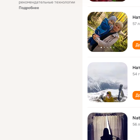
рекомендательные технологии
Подробнее
На
57 л
До
На
54 
До
Nat
56 