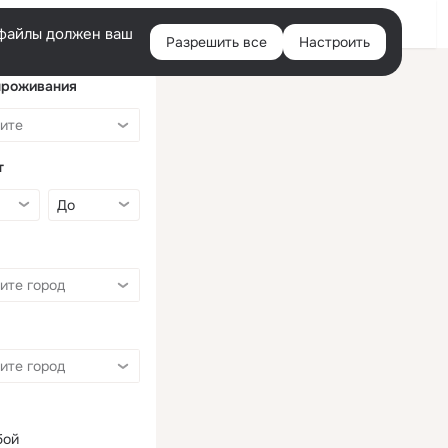
Войти
e-файлы должен ваш
Разрешить все
Настроить
Правая
колонка
проживания
т
бой