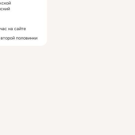
жской
ский
час на сайте
 второй половинки