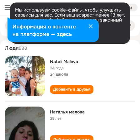
Войти
Мы используем cookie-файлы, чтобы улучшить
сервисы для вас. Если ваш возраст менее 13 лет,
настроить cookie-файлы должен ваш законный
natalya malova
Поиск
представитель.
Больше информации
Информация о контенте
по
людям
Разрешить все
Настроить
на платформе — здесь
Люди
998
Natali Malova
34 года
24 школа
Добавить в друзья
Наталья малова
38 лет
Добавить в друзья