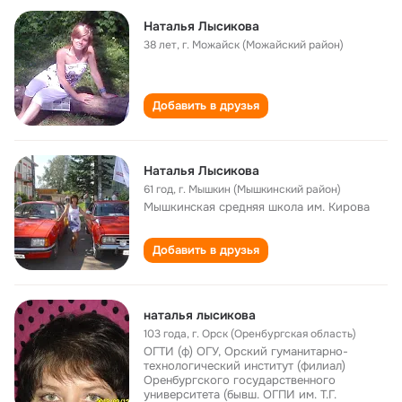
Наталья Лысикова
38 лет
,
г. Можайск (Можайский район)
Добавить в друзья
Наталья Лысикова
61 год
,
г. Мышкин (Мышкинский район)
Мышкинская cредняя школа им. Кирова
Добавить в друзья
наталья лысикова
103 года
,
г. Орск (Оренбургская область)
ОГТИ (ф) ОГУ, Орский гуманитарно-
технологический институт (филиал)
Оренбургского государственного
университета (бывш. ОГПИ им. Т.Г.