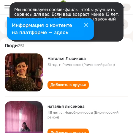
Войти
Мы используем cookie-файлы, чтобы улучшить
сервисы для вас. Если ваш возраст менее 13 лет,
настроить cookie-файлы должен ваш законный
natalya lysikova
Поиск
представитель.
Больше информации
Информация о контенте
по
людям
Разрешить все
Настроить
на платформе — здесь
Люди
251
Наталья Лысикова
51 год
,
г. Раменское (Раменский район)
Добавить в друзья
наталья лысикова
48 лет
,
с. Новобирилюссы (Бирилюсский
район)
Добавить в друзья