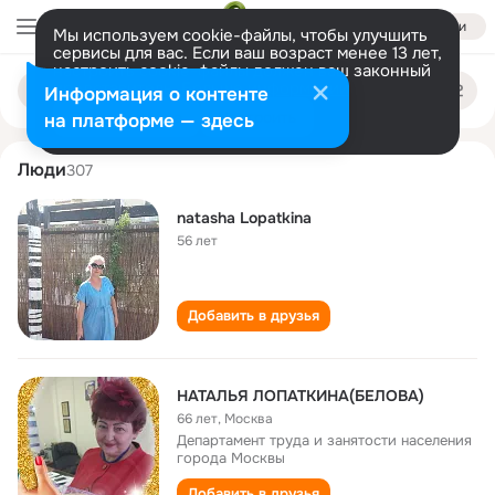
Войти
Мы используем cookie-файлы, чтобы улучшить
сервисы для вас. Если ваш возраст менее 13 лет,
настроить cookie-файлы должен ваш законный
natalya lopatkina
Поиск
представитель.
Больше информации
Информация о контенте
по
людям
Разрешить все
Настроить
на платформе — здесь
Люди
307
natasha Lopatkina
56 лет
Добавить в друзья
НАТАЛЬЯ ЛОПАТКИНА(БЕЛОВА)
66 лет
,
Москва
Департамент труда и занятости населения
города Москвы
Добавить в друзья