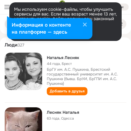
Войти
Мы используем cookie-файлы, чтобы улучшить
сервисы для вас. Если ваш возраст менее 13 лет,
настроить cookie-файлы должен ваш законный
natalya lesnyak
Поиск
представитель.
Больше информации
Информация о контенте
по
людям
Разрешить все
Настроить
на платформе — здесь
Люди
327
Наталья Лесняк
44 года
,
Брест
БрГУ им. А.С. Пушкина, Брестский
государственный университет им. А.С.
Пушкина (бывш. БрУИ, БрГПИ им. А.С.
Пушкина)
Добавить в друзья
Лесняк Наталья
63 года
,
Одесса