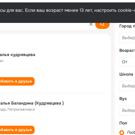
ы для вас. Если ваш возраст менее 13 лет, настроить cooki
tseva
Город 
Возрас
алья кудрявцева
лет
Школа
бавить в друзья
Вуз
алья Баландина (Кудрявцева )
года
,
Петропавловск
Пол
бавить в друзья
Лю