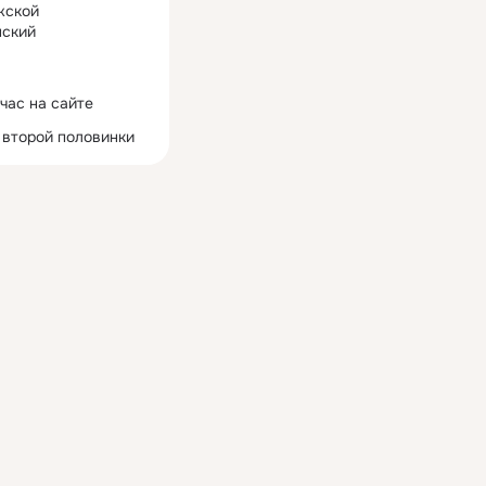
жской
ский
час на сайте
 второй половинки