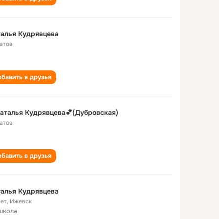
алья Кудрявцева
атов
бавить в друзья
аталья Кудрявцева💕(Дубровская)
атов
бавить в друзья
алья Кудрявцева
лет
,
Ижевск
школа