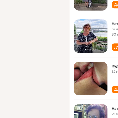
До
Нат
59 
30 
До
Куд
32 
До
Нат
79 л