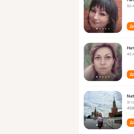
50 
До
Нат
45 
До
Nat
31 г
458
До