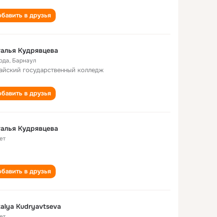
бавить в друзья
алья Kудрявцева
года
,
Барнаул
айский государственный колледж
бавить в друзья
алья Кудрявцева
ет
бавить в друзья
alya Kudryavtseva
ет