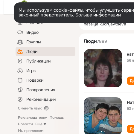
Мы используем cookie-файлы, чтобы улучшить сервис
законный представитель.
Больше информации
Левая
Поиск
Главная
natalya kudryav
колонка
по
людям
Видео
Люди
7889
Группы
Люди
нат
56 
Публикации
Игры
Подарки
До
Поздравления
Рекомендации
Нат
Сменить язык
53 
Рекламодателям
Помощь
Новости
Ещё
До
Мы применяем