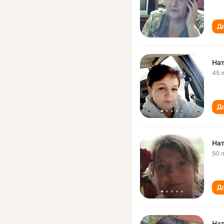
До
Нат
45 
До
Нат
50 
До
Нат