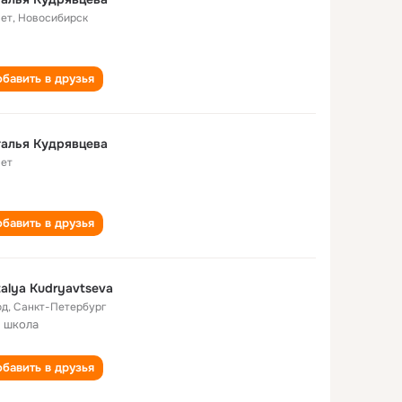
лет
,
Новосибирск
бавить в друзья
алья Кудрявцева
лет
бавить в друзья
alya Kudryavtseva
од
,
Санкт-Петербург
 школа
бавить в друзья