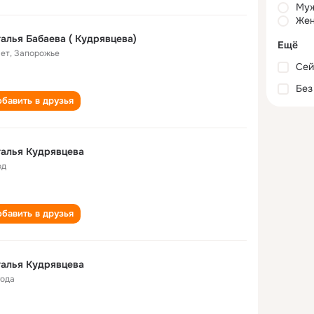
Му
Жен
алья Бабаева ( Кудрявцева)
Ещё
лет
,
Запорожье
Сей
Без
бавить в друзья
алья Кудрявцева
од
бавить в друзья
алья Кудрявцева
года