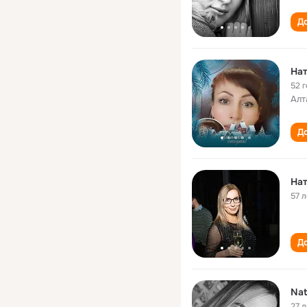
До
Нат
52 
Алт
До
Нат
57 л
До
Nat
27 л