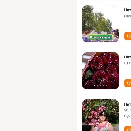
Нат
Еле
До
Нат
г. 
До
Нат
50 
Сух
До