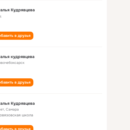
алья Кудрявцева
ц
бавить в друзья
алья кудрявцева
Новочебоксарск
бавить в друзья
алья Кудрявцева
лет
,
Самара
овязовская школа
бавить в друзья