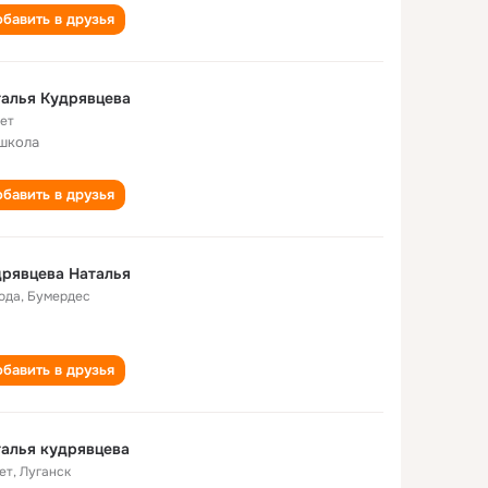
бавить в друзья
алья Кудрявцева
лет
школа
бавить в друзья
рявцева Наталья
года
,
Бумердес
бавить в друзья
алья кудрявцева
ет
,
Луганск