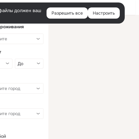
Войти
e-файлы должен ваш
Разрешить все
Настроить
Правая
колонка
проживания
т
бой