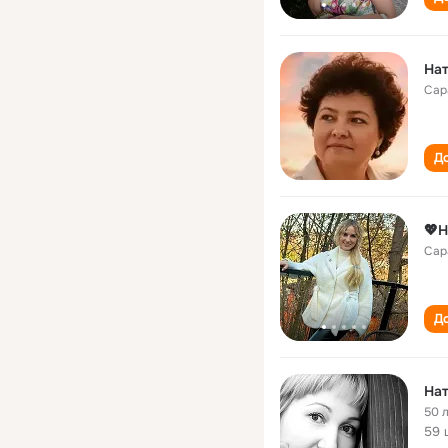
Нат
Сар
До
💖Н
Сар
До
Нат
50 
59 