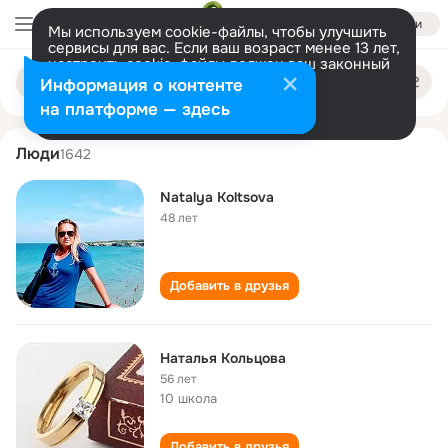
Войти
Мы используем cookie-файлы, чтобы улучшить
сервисы для вас. Если ваш возраст менее 13 лет,
настроить cookie-файлы должен ваш законный
natalya koltsova
Поиск
представитель.
Больше информации
Информация о контенте
по
людям
Разрешить все
Настроить
на платформе — здесь
Люди
1642
Natalya Koltsova
48 лет
Добавить в друзья
Наталья Кольцова
56 лет
10 школа
Добавить в друзья