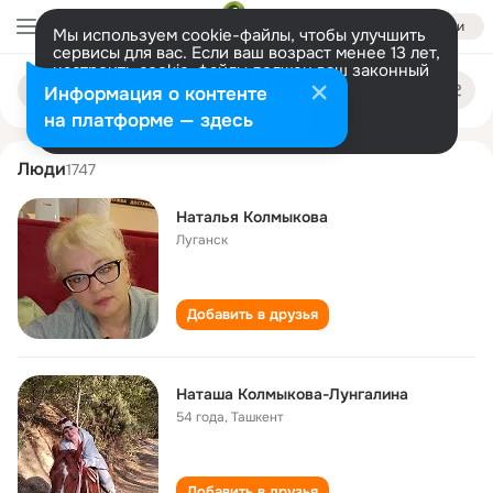
Войти
Мы используем cookie-файлы, чтобы улучшить
сервисы для вас. Если ваш возраст менее 13 лет,
настроить cookie-файлы должен ваш законный
natalya kolmykova
Поиск
представитель.
Больше информации
Информация о контенте
по
людям
Разрешить все
Настроить
на платформе — здесь
Люди
1747
Наталья Колмыкова
Луганск
Добавить в друзья
Наташа Колмыкова-Лунгалина
54 года
,
Ташкент
Добавить в друзья