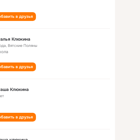
бавить в друзья
талья Клюкина
года
,
Вятские Поляны
кола
бавить в друзья
таша Клюкина
лет
бавить в друзья
таша клюкина