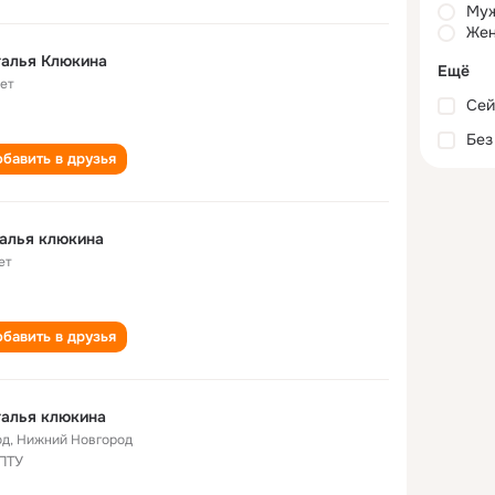
Му
Жен
талья Клюкина
Ещё
лет
Сей
Без
бавить в друзья
алья клюкина
ет
бавить в друзья
алья клюкина
од
,
Нижний Новгород
ПТУ