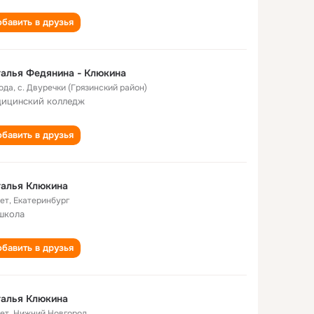
бавить в друзья
алья Федянина - Клюкина
года
,
с. Двуречки (Грязинский район)
ицинский колледж
бавить в друзья
талья Клюкина
лет
,
Екатеринбург
школа
бавить в друзья
талья Клюкина
лет
,
Нижний Новгород