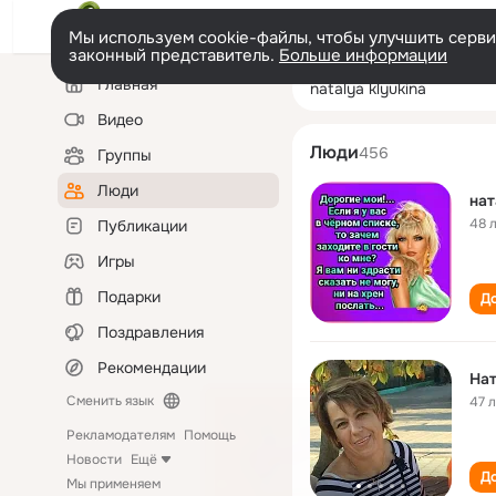
Мы используем cookie-файлы, чтобы улучшить сервис
законный представитель.
Больше информации
Левая
Поиск
Главная
natalya klyukina
колонка
по
людям
Видео
Люди
456
Группы
Люди
нат
48 
Публикации
Игры
Подарки
До
Поздравления
Рекомендации
На
Сменить язык
47 
Рекламодателям
Помощь
Новости
Ещё
До
Мы применяем