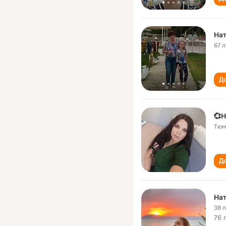
На
67 л
До
💞Н
Тюм
До
Нат
38 
76 