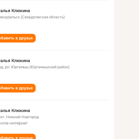
талья Клюкина
Новоуральск (Свердловская область)
бавить в друзья
талья Клюкина
од
,
рп. Юргамыш (Юргамышский район)
бавить в друзья
талья Клюкина
лет
,
Нижний Новгород
кола-интернат
бавить в друзья