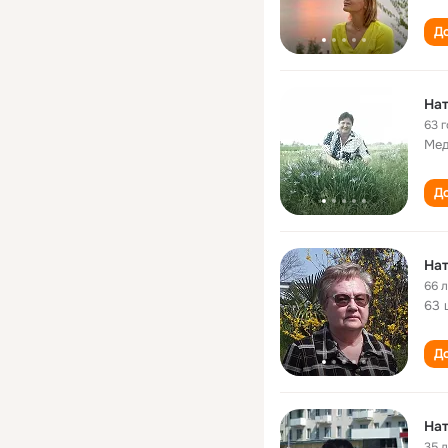
До
Нат
63 
Мед
До
На
66 
63 
До
На
35 