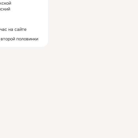
жской
ский
час на сайте
 второй половинки