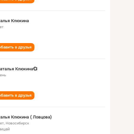
талья Клюкина
ет
бавить в друзья
аталья Клюкина💞
ень
бавить в друзья
алья Клюкина ( Ловцова)
лет
,
Новосибирск
лицей