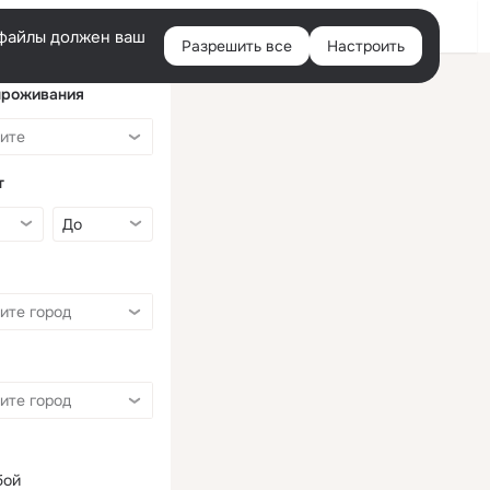
Войти
e-файлы должен ваш
Разрешить все
Настроить
Правая
колонка
проживания
т
бой