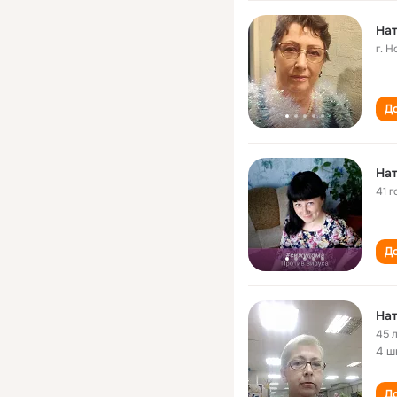
На
г. 
До
На
41 г
До
На
45 
4 ш
До