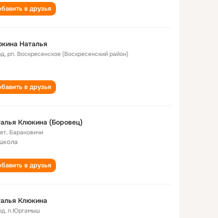
бавить в друзья
юкина Наталья
од
,
рп. Воскресенское (Воскресенский район)
бавить в друзья
алья Клюкина (Боровец)
лет
,
Барановичи
школа
бавить в друзья
талья Клюкина
од
,
п.Юргамыш