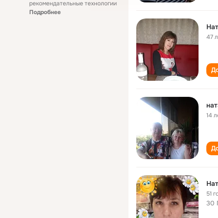
рекомендательные технологии
Подробнее
На
47 
До
нат
14 л
До
Нат
51 г
30 