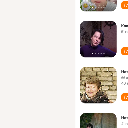
До
Кл
51 г
До
Нат
66 
40 
До
На
41 г