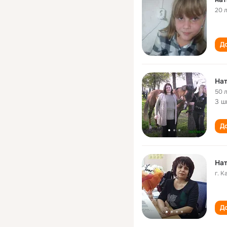
20 
До
На
50 
3 ш
До
На
г. 
До