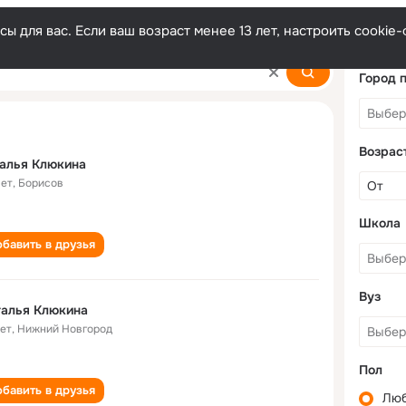
ы для вас. Если ваш возраст менее 13 лет, настроить cooki
Город 
Возрас
алья Клюкина
лет
,
Борисов
Школа
бавить в друзья
Вуз
талья Клюкина
лет
,
Нижний Новгород
Пол
бавить в друзья
Лю