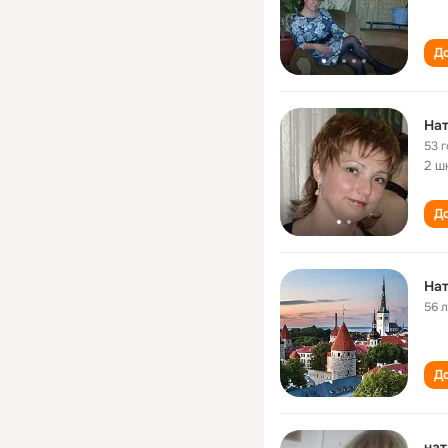
До
На
53 
2 ш
До
На
56 
До
на