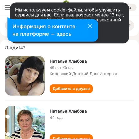
Войти
Мы используем cookie-файлы, чтобы улучшить
сервисы для вас. Если ваш возраст менее 13 лет,
настроить cookie-файлы должен ваш законный
natalya khlybova
Поиск
представитель.
Больше информации
Информация о контенте
по
людям
Разрешить все
Настроить
на платформе — здесь
Люди
147
Наталья Хлыбова
49 лет
,
Омск
Кировский Детский Дом-Интернат
Добавить в друзья
Наталья Хлыбова
44 года
Добавить в друзья