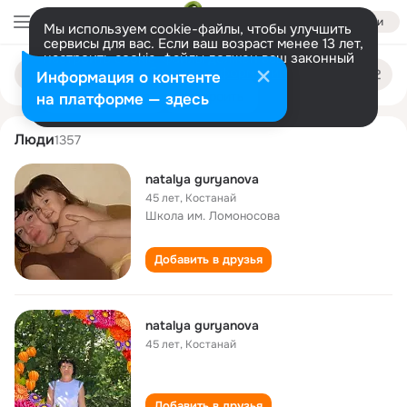
Войти
Мы используем cookie-файлы, чтобы улучшить
сервисы для вас. Если ваш возраст менее 13 лет,
настроить cookie-файлы должен ваш законный
natalya guryanova
Поиск
представитель.
Больше информации
Информация о контенте
по
людям
Разрешить все
Настроить
на платформе — здесь
Люди
1357
natalya guryanova
45 лет
,
Костанай
Школа им. Ломоносова
Добавить в друзья
natalya guryanova
45 лет
,
Костанай
Добавить в друзья