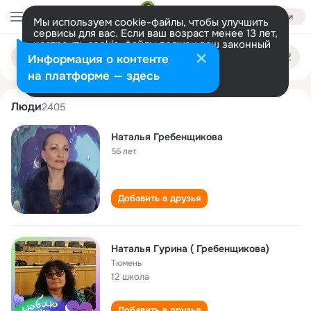
Войти
Мы используем cookie-файлы, чтобы улучшить
сервисы для вас. Если ваш возраст менее 13 лет,
настроить cookie-файлы должен ваш законный
natalya grebenschikova
Поиск
представитель.
Больше информации
Информация о контенте
по
людям
Разрешить все
Настроить
на платформе — здесь
Люди
2405
Наталья Гребенщикова
56 лет
Добавить в друзья
Наталья Гурина ( Гребенщикова)
Тюмень
12 школа
Добавить в друзья