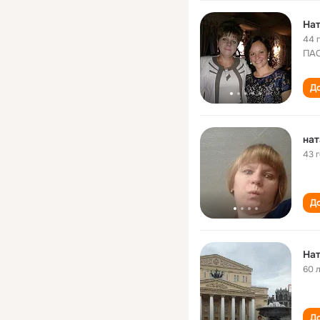
Нат
44 
ПАО
До
нат
43 
До
Нат
60 
До