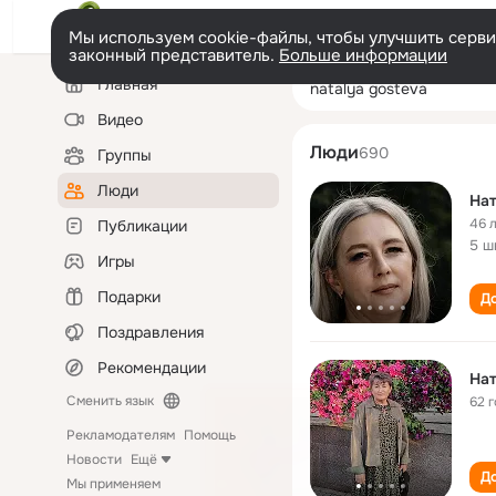
Мы используем cookie-файлы, чтобы улучшить сервис
законный представитель.
Больше информации
Левая
Поиск
Главная
natalya gosteva
колонка
по
людям
Видео
Люди
690
Группы
Люди
46 
Публикации
5 ш
Игры
Подарки
До
Поздравления
Рекомендации
Нат
Сменить язык
62 
Рекламодателям
Помощь
Новости
Ещё
До
Мы применяем