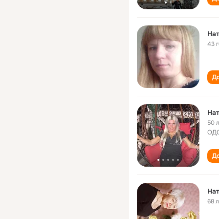
Нат
43 
До
Нат
50 
ОДО
До
Нат
68 