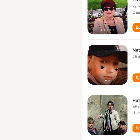
72 г
2 ш
До
Nat
25 
До
Нат
45 
Шко
До