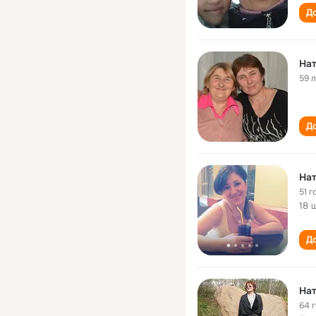
До
Нат
59 
До
Нат
51 г
18 
До
Нат
64 