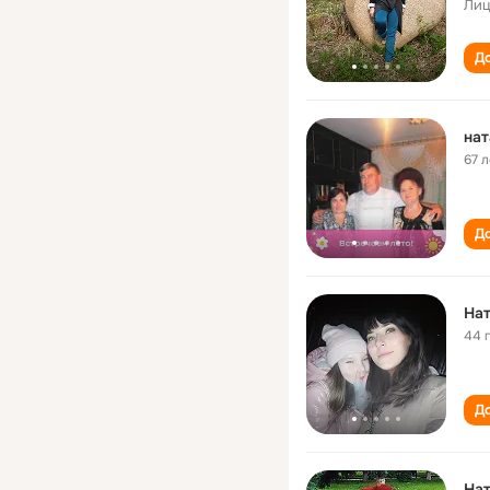
Лиц
До
нат
67 л
До
Нат
44 
До
Нат