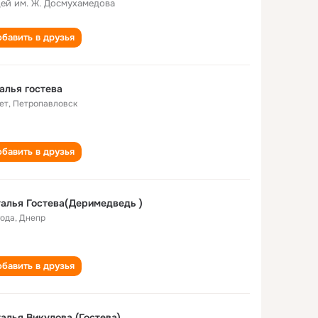
ей им. Ж. Досмухамедова
бавить в друзья
алья гостева
ет
,
Петропавловск
бавить в друзья
алья Гостева(Деримедведь )
года
,
Днепр
бавить в друзья
алья Викулова (Гостева)