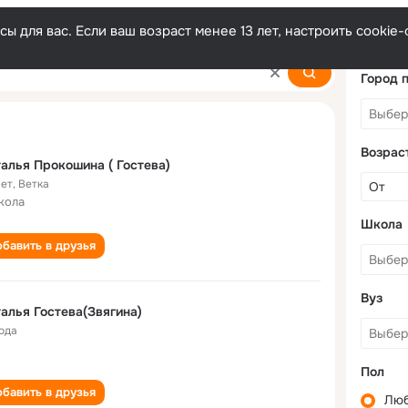
ы для вас. Если ваш возраст менее 13 лет, настроить cooki
Город 
Возрас
Наталья Прокошина ( Гостева)
лет
,
Ветка
кола
Школа
бавить в друзья
Вуз
алья Гостева(Звягина)
года
Пол
бавить в друзья
Лю