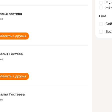
Му
Жен
алья гостева
Ещё
лет
Сей
Без
бавить в друзья
алья Гостева
лет
бавить в друзья
алья Гостеева
лет