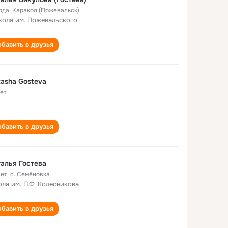
ода
,
Каракол (Пржевальск)
кола им. Пржевальского
бавить в друзья
asha Gosteva
лет
бавить в друзья
алья Гостева
лет
,
с. Семёновка
ла им. П.Ф. Колесникова
бавить в друзья