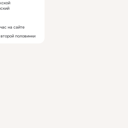
жской
ский
час на сайте
 второй половинки