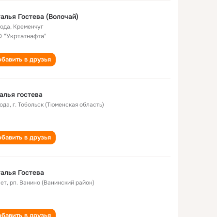
алья Гостева (Волочай)
года
,
Кременчуг
 "Укртатнафта"
бавить в друзья
алья гостева
года
,
г. Тобольск (Тюменская область)
бавить в друзья
алья Гостева
лет
,
рп. Ванино (Ванинский район)
бавить в друзья