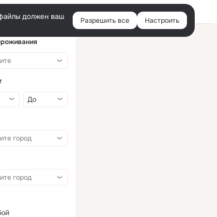
Войти
e-файлы должен ваш
Разрешить все
Настроить
Правая
колонка
проживания
т
бой