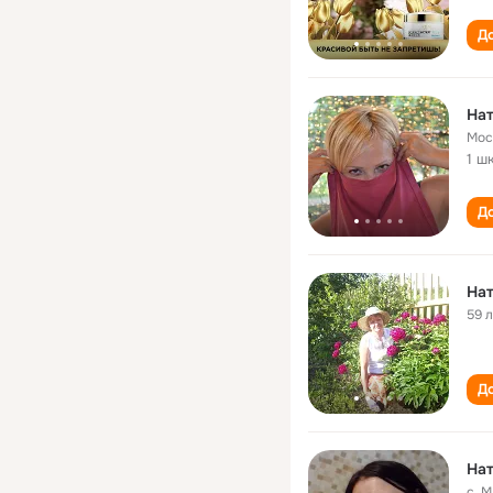
До
Нат
Мос
1 ш
До
Нат
59 
До
Нат
с. 