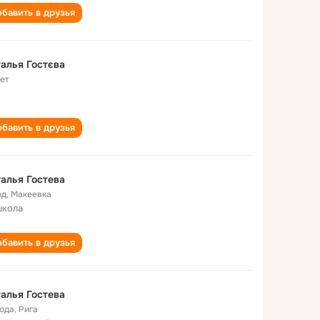
бавить в друзья
алья Гостєва
лет
бавить в друзья
алья Гостева
од
,
Макеевка
школа
бавить в друзья
алья Гостева
года
,
Рига