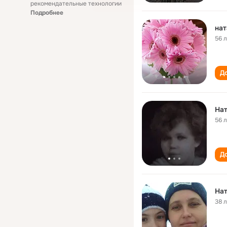
рекомендательные технологии
Подробнее
нат
56 
До
Нат
56 
До
Нат
38 