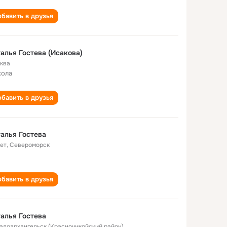
бавить в друзья
алья Гостева (Исакова)
ква
кола
бавить в друзья
алья Гостева
лет
,
Североморск
бавить в друзья
алья Гостева
Малоархангельск (Красночикойский район)