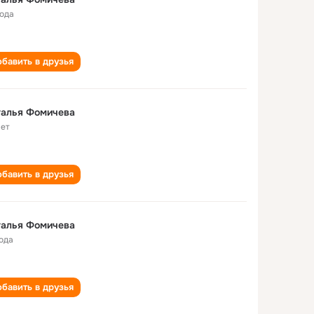
года
бавить в друзья
талья Фомичева
лет
бавить в друзья
талья Фомичева
года
бавить в друзья