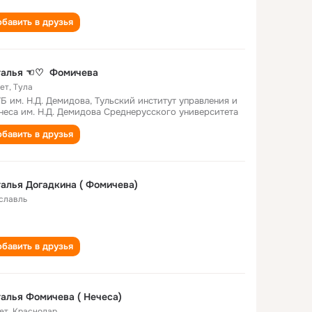
бавить в друзья
Наталья ​☜♡​ ​ Фомичева ​
лет
,
Тула
Б им. Н.Д. Демидова, Тульский институт управления и
неса им. Н.Д. Демидова Среднерусского университета
бавить в друзья
алья Догадкина ( Фомичева)
славль
бавить в друзья
алья Фомичева ( Нечеса)
ет
,
Краснодар