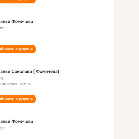
талья Фомичева
лет
бавить в друзья
алья Соколова ( Фомичева)
од
аровская школа
бавить в друзья
талья Фомичева
ода