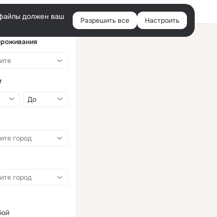
Войти
e-файлы должен ваш
Разрешить все
Настроить
Правая
колонка
проживания
т
бой