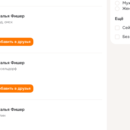
Му
Жен
талья Фишер
Ещё
од
,
омск
Сей
Без
бавить в друзья
талья Фишер
сельдорф
бавить в друзья
талья Фишер
лин