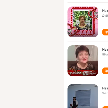
Нат
Дуй
До
Нат
56 
До
На
54 