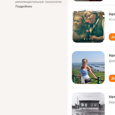
рекомендательные технологии
Подробнее
На
51 г
До
На
Дюс
До
На
Бер