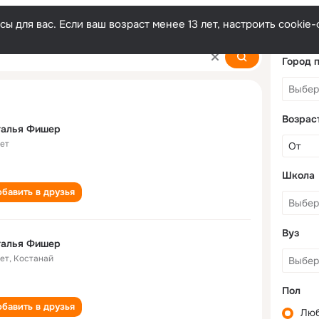
ы для вас. Если ваш возраст менее 13 лет, настроить cooki
Город 
Возрас
талья Фишер
лет
Школа
бавить в друзья
Вуз
талья Фишер
лет
,
Костанай
Пол
бавить в друзья
Лю