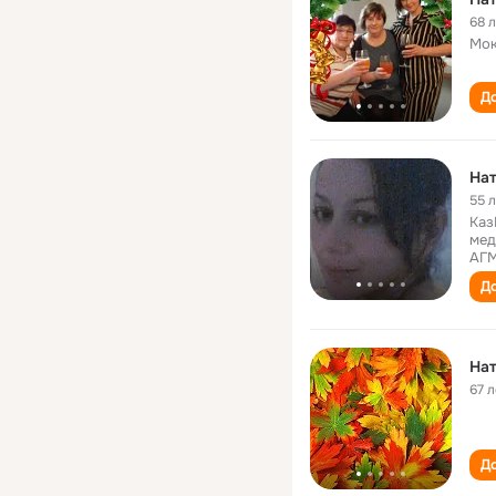
68 
Мок
До
Нат
55 
Каз
мед
АГ
До
На
67 л
До