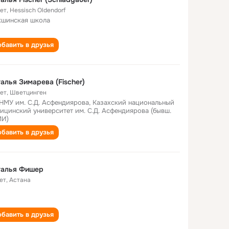
лет
,
Hessisch Oldendorf
шинская школа
бавить в друзья
алья Зимарева (Fischer)
лет
,
Шветцинген
НМУ им. С.Д. Асфендиярова, Казахский национальный
ицинский университет им. С.Д. Асфендиярова (бывш.
МИ)
бавить в друзья
талья Фишер
ет
,
Астана
бавить в друзья