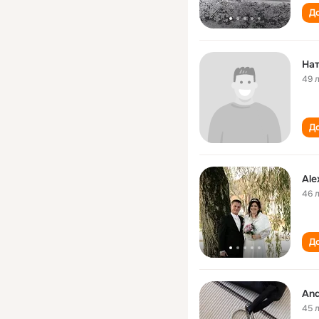
До
На
49 
До
Ale
46 
До
And
45 