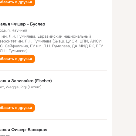
бавить в друзья
алья Фишер - Буслер
года
,
п. Научный
 им. Л.Н. Гумилева, Евразийский национальный
верситет им. Л.Н. Гумилева (бывш. ЦИСИ, ЦПИ, АИСИ
 С. Сейфуллина, ЕУ им. Л.Н. Гумилева, ДА МИД РК, ЕГУ
 Л.Н. Гумилева)
бавить в друзья
алья Заливайко (Fischer)
лет
,
Weggis, Rigi (Luzern)
бавить в друзья
талья Фишер-Балицкая