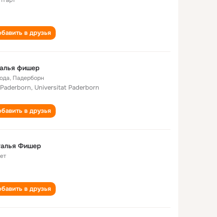
тгарт
бавить в друзья
талья фишер
года
,
Падерборн
 Paderborn, Universitat Paderborn
бавить в друзья
талья Фишер
лет
бавить в друзья