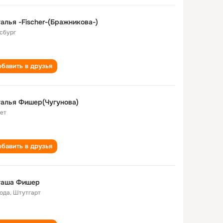
алья -Fischer-(Бражникова-)
сбург
бавить в друзья
алья Фишер(Чугунова)
лет
бавить в друзья
таша Фишер
года
,
Штутгарт