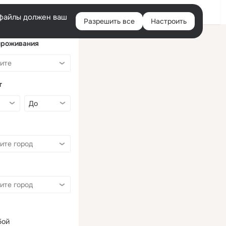
Войти
e-файлы должен ваш
Разрешить все
Настроить
Правая
колонка
проживания
т
бой