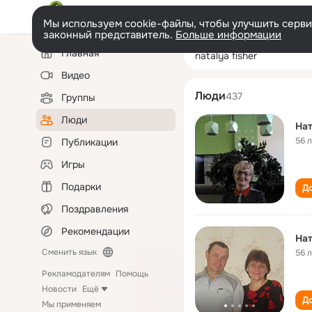
Мы используем cookie-файлы, чтобы улучшить сервис
законный представитель.
Больше информации
Левая
Поиск
Главная
natalya fisher
колонка
по
людям
Видео
Люди
437
Группы
Люди
На
56 
Публикации
Игры
Подарки
До
Поздравления
Рекомендации
На
Сменить язык
56 
Рекламодателям
Помощь
Новости
Ещё
До
Мы применяем