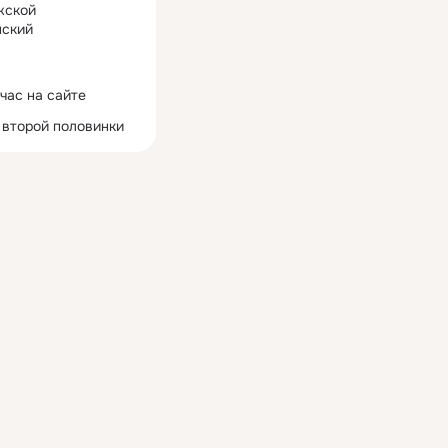
жской
ский
час на сайте
 второй половинки