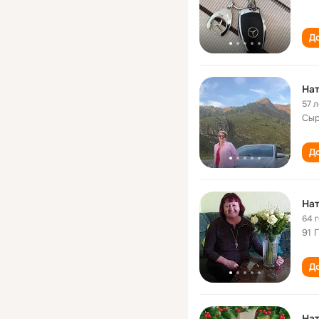
До
На
57 л
Сыр
До
Нат
64 
91 
До
Нат