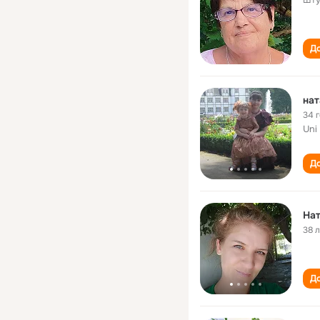
Шту
До
на
34 
Uni
До
На
38 
До