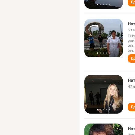
До
Нат
53 
ЕНУ
уни
им.
им.
До
Нат
47 
До
На