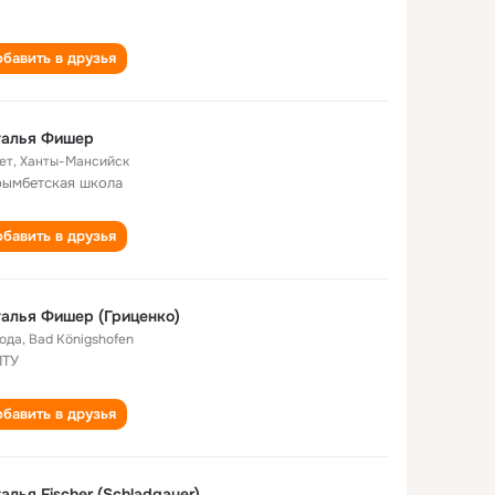
бавить в друзья
талья Фишер
ет
,
Ханты-Мансийск
ымбетская школа
бавить в друзья
алья Фишер (Гриценко)
года
,
Bad Königshofen
ПТУ
бавить в друзья
алья Fischer (Schladgauer)