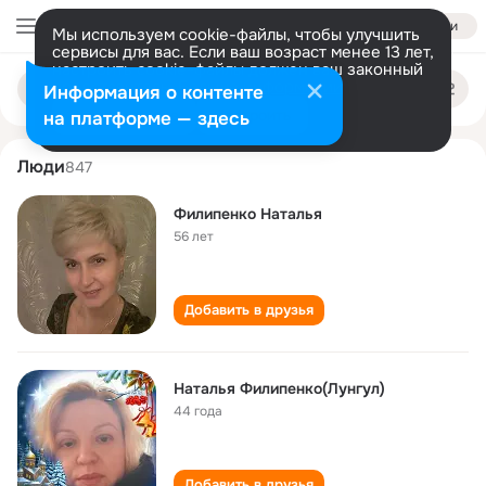
Войти
Мы используем cookie-файлы, чтобы улучшить
сервисы для вас. Если ваш возраст менее 13 лет,
настроить cookie-файлы должен ваш законный
natalya filipenko
Поиск
представитель.
Больше информации
Информация о контенте
по
людям
Разрешить все
Настроить
на платформе — здесь
Люди
847
Филипенко Наталья
56 лет
Добавить в друзья
Наталья Филипенко(Лунгул)
44 года
Добавить в друзья