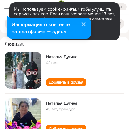
Войти
Мы используем cookie-файлы, чтобы улучшить
сервисы для вас. Если ваш возраст менее 13 лет,
настроить cookie-файлы должен ваш законный
natalya dugina
Поиск
представитель.
Больше информации
Информация о контенте
по
людям
Разрешить все
Настроить
на платформе — здесь
Люди
295
Наталья Дугина
42 года
Добавить в друзья
Наталья Дугина
49 лет
,
Оренбург
Добавить в друзья