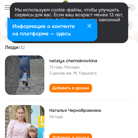
Войти
Мы используем cookie-файлы, чтобы улучшить
сервисы для вас. Если ваш возраст менее 13 лет,
настроить cookie-файлы должен ваш законный
natalya chernobrovkina
Поиск
представитель.
Больше информации
Информация о контенте
по
людям
Разрешить все
Настроить
на платформе — здесь
Люди
132
natalya chernobrovkina
73 года
,
Пескара
2 школа им. М. Горького
Добавить в друзья
Наталья Чернобровкина
34 года
Добавить в друзья