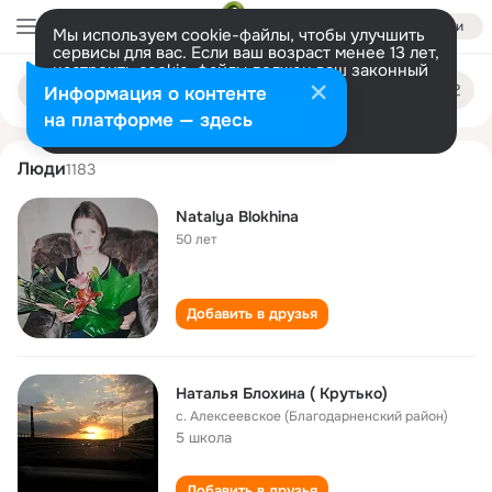
Войти
Мы используем cookie-файлы, чтобы улучшить
сервисы для вас. Если ваш возраст менее 13 лет,
настроить cookie-файлы должен ваш законный
natalya blokhina
Поиск
представитель.
Больше информации
Информация о контенте
по
людям
Разрешить все
Настроить
на платформе — здесь
Люди
1183
Natalya Blokhina
50 лет
Добавить в друзья
Наталья Блохина ( Крутько)
с. Алексеевское (Благодарненский район)
5 школа
Добавить в друзья