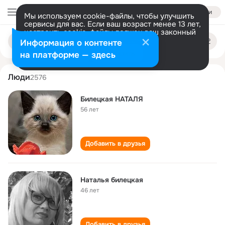
Войти
Мы используем cookie-файлы, чтобы улучшить
сервисы для вас. Если ваш возраст менее 13 лет,
настроить cookie-файлы должен ваш законный
natalya biletskaya
Поиск
представитель.
Больше информации
Информация о контенте
по
людям
Разрешить все
Настроить
на платформе — здесь
Люди
2576
Билецкая НАТАЛЯ
56 лет
Добавить в друзья
Наталья билецкая
46 лет
Добавить в друзья