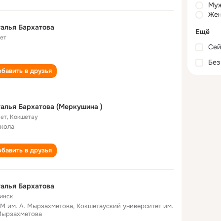
Му
Жен
алья Бархатова
Ещё
лет
Сей
Без
бавить в друзья
Наталья Бархатова (Меркушина )
лет
,
Кокшетау
школа
бавить в друзья
алья Бархатова
инск
М им. А. Мырзахметова, Кокшетауский университет им.
Мырзахметова