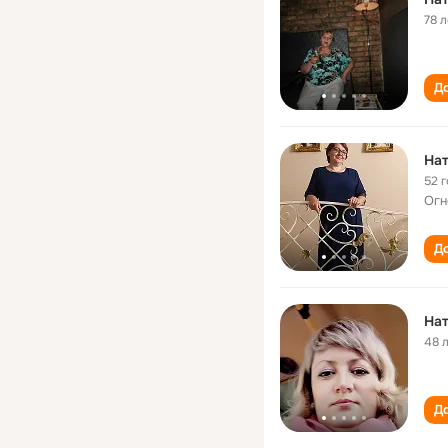
78 л
До
Нат
52 
Огн
До
На
48 
До