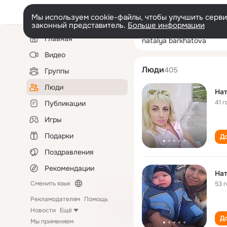
Мы используем cookie-файлы, чтобы улучшить сервис
законный представитель.
Больше информации
Левая
Поиск
Главная
natalya barkhat
колонка
по
людям
Видео
Люди
405
Группы
Люди
Нат
41 г
Публикации
Игры
Подарки
До
Поздравления
Рекомендации
Нат
Сменить язык
53 
Рекламодателям
Помощь
Новости
Ещё
До
Мы применяем