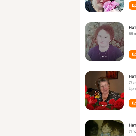
До
Нат
68 
До
Нат
77 л
Цен
До
Нат
71 г