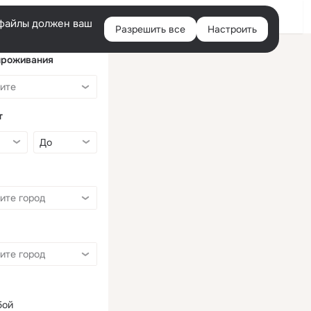
Войти
e-файлы должен ваш
Разрешить все
Настроить
Правая
колонка
проживания
т
бой