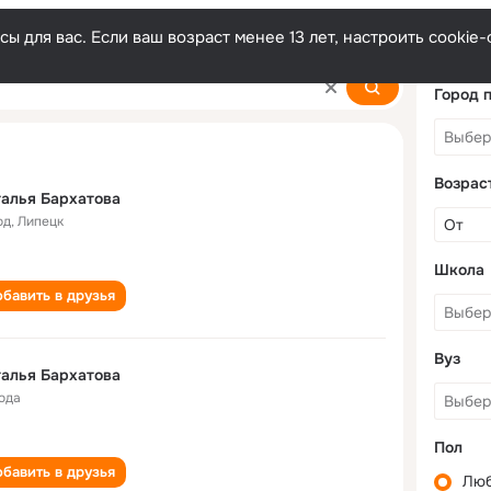
ы для вас. Если ваш возраст менее 13 лет, настроить cooki
ova
Город 
Возрас
алья Бархатова
од
,
Липецк
Школа
бавить в друзья
Вуз
алья Бархатова
года
Пол
бавить в друзья
Лю