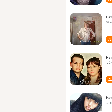
Нат
52 
До
Нат
г. 
До
На
33 