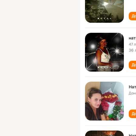
До
нат
47 
36 
До
Нат
Дон
До
Нат