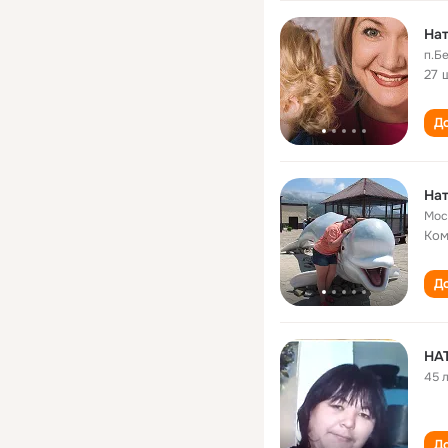
Нат
п.Б
27 
До
Нат
Мос
Ком
До
НА
45 
До