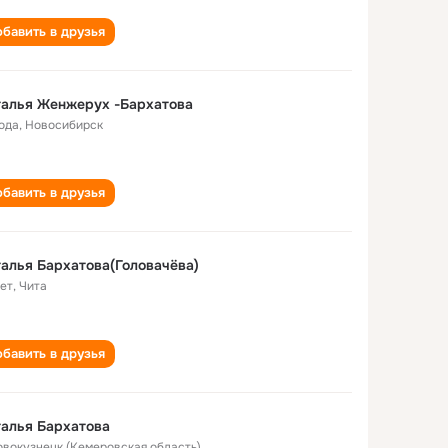
бавить в друзья
талья Женжерух -Бархатова
года
,
Новосибирск
бавить в друзья
алья Бархатова(Головачёва)
лет
,
Чита
бавить в друзья
алья Бархатова
Новокузнецк (Кемеровская область)