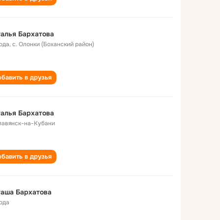
алья Бархатова
года
,
с. Олонки (Боханский район)
бавить в друзья
алья Бархатова
Славянск-на-Кубани
бавить в друзья
таша Бархатова
года