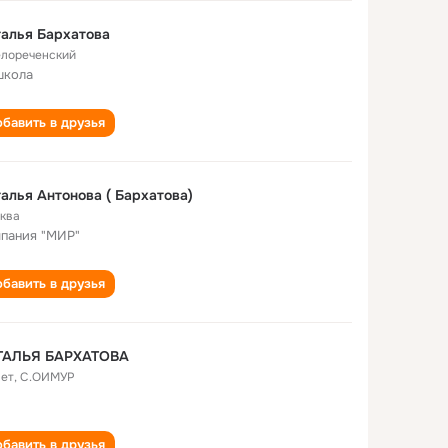
алья Бархатова
елореченский
школа
бавить в друзья
алья Антонова ( Бархатова)
ква
пания "МИР"
бавить в друзья
ТАЛЬЯ БАРХАТОВА
лет
,
С.ОИМУР
бавить в друзья