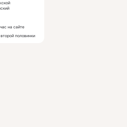
жской
ский
час на сайте
 второй половинки