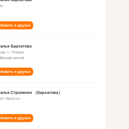
ет
бавить в друзья
алья Бархатова
года
,
с. Гагарье
ёвская школа
бавить в друзья
талья Строненко （Бархатова）
лет
,
Иркутск
бавить в друзья