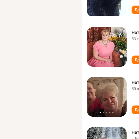
До
На
53 
До
Нат
59 
До
Нат
г. 