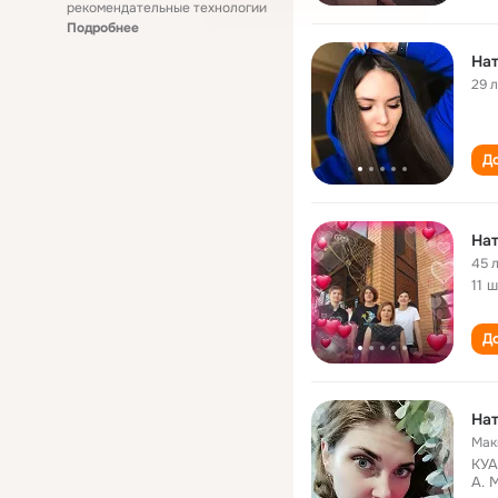
рекомендательные технологии
Подробнее
Нат
29 
До
45 
11 
До
Нат
Мак
КУА
А. 