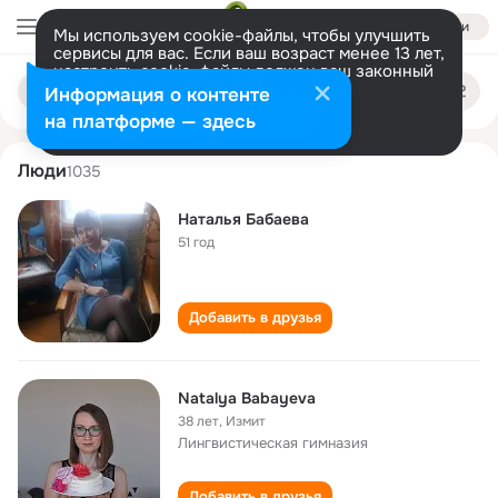
Войти
Мы используем cookie-файлы, чтобы улучшить
сервисы для вас. Если ваш возраст менее 13 лет,
настроить cookie-файлы должен ваш законный
natalya babaeva
Поиск
представитель.
Больше информации
Информация о контенте
по
людям
Разрешить все
Настроить
на платформе — здесь
Люди
1035
Наталья Бабаева
51 год
Добавить в друзья
Natalya Babayeva
38 лет
,
Измит
Лингвистическая гимназия
Добавить в друзья