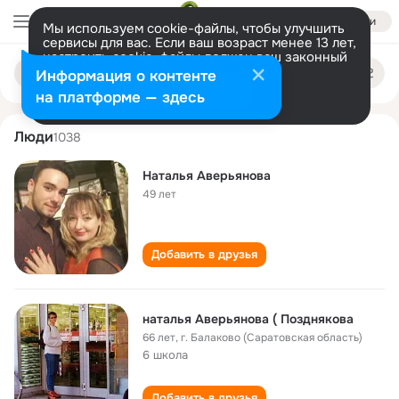
Войти
Мы используем cookie-файлы, чтобы улучшить
сервисы для вас. Если ваш возраст менее 13 лет,
настроить cookie-файлы должен ваш законный
natalya averyanova
Поиск
представитель.
Больше информации
Информация о контенте
по
людям
Разрешить все
Настроить
на платформе — здесь
Люди
1038
Наталья Аверьянова
49 лет
Добавить в друзья
наталья Аверьянова ( Позднякова
66 лет
,
г. Балаково (Саратовская область)
6 школа
Добавить в друзья