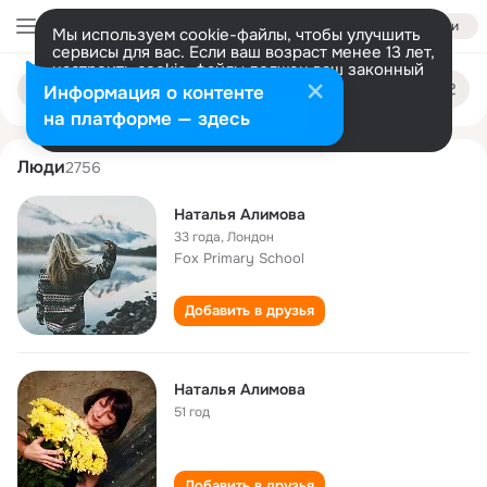
Войти
Мы используем cookie-файлы, чтобы улучшить
сервисы для вас. Если ваш возраст менее 13 лет,
настроить cookie-файлы должен ваш законный
natalya alimova
Поиск
представитель.
Больше информации
Информация о контенте
по
людям
Разрешить все
Настроить
на платформе — здесь
Люди
2756
Наталья Алимова
33 года
,
Лондон
Fox Primary School
Добавить в друзья
Наталья Алимова
51 год
Добавить в друзья