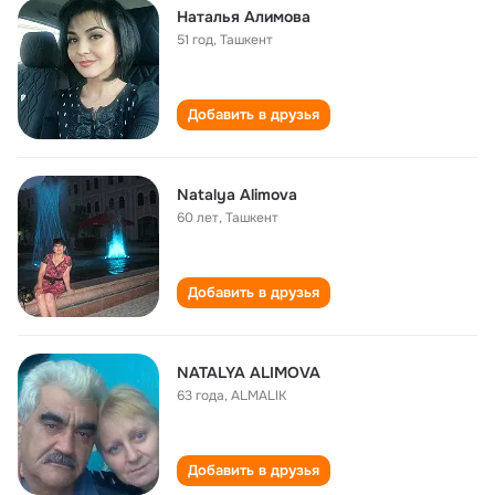
Наталья Алимова
51 год
,
Ташкент
Добавить в друзья
Natalya Alimova
60 лет
,
Ташкент
Добавить в друзья
NATALYA ALIMOVA
63 года
,
ALMALIK
Добавить в друзья