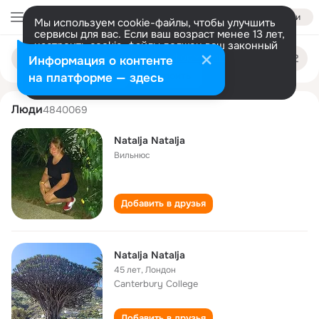
Войти
Мы используем cookie-файлы, чтобы улучшить
сервисы для вас. Если ваш возраст менее 13 лет,
настроить cookie-файлы должен ваш законный
natalja natalja
Поиск
представитель.
Больше информации
Информация о контенте
по
людям
Разрешить все
Настроить
на платформе — здесь
Люди
4840069
Natalja Natalja
Вильнюс
Добавить в друзья
Natalja Natalja
45 лет
,
Лондон
Canterbury College
Добавить в друзья