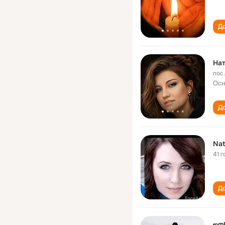
До
Нат
пос.
Осн
До
Nat
41 г
До
ஐღ