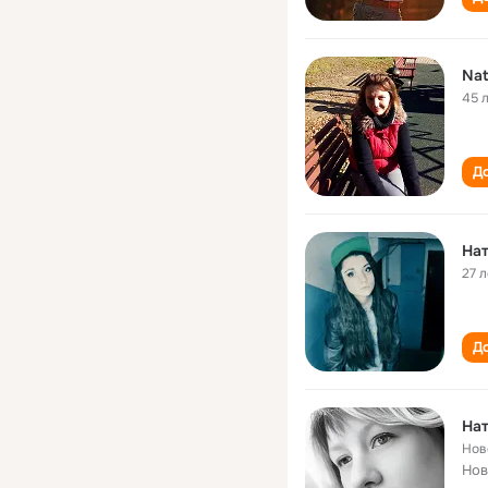
Nat
45 
До
На
27 л
До
На
Нов
Нов