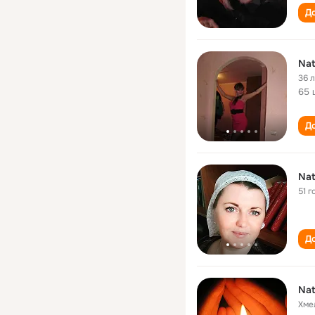
До
Nat
36 
65 
До
Nat
51 г
До
Nat
Хме