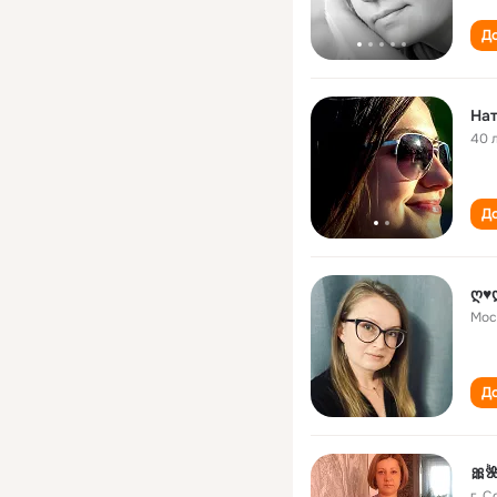
До
На
40 
До
ღ♥
Мос
До
🎀
г. 