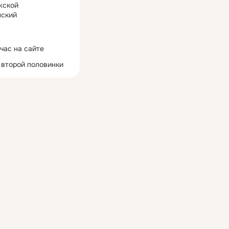
жской
ский
час на сайте
 второй половинки