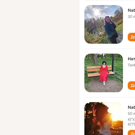
Nat
30 
До
На
Там
До
Nat
50 
КГУ
КГП
До