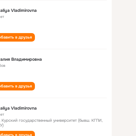
aliya Vladimirovna
лет
бавить в друзья
талия Владимировна
бов
бавить в друзья
aliya Vladimirovna
лет
, Курский государственный университет (бывш. КГПИ,
У)
бавить в друзья