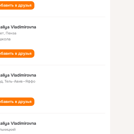
бавить в друзья
aliya Vladimirovna
лет
,
Пенза
школа
бавить в друзья
aliya Vladimirovna
од
,
Тель-Авив—Яффо
бавить в друзья
aliya Vladimirovna
льницкий