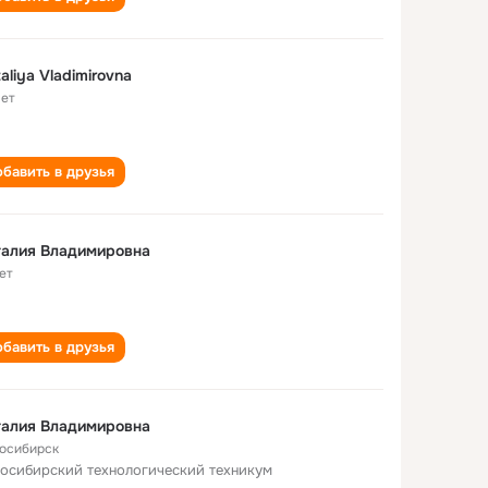
aliya Vladimirovna
лет
бавить в друзья
талия Владимировна
ет
бавить в друзья
талия Владимировна
осибирск
осибирский технологический техникум