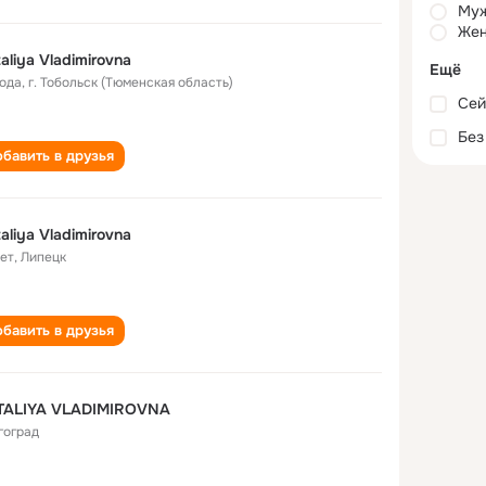
Му
Жен
aliya Vladimirovna
Ещё
года
,
г. Тобольск (Тюменская область)
Сей
Без
бавить в друзья
aliya Vladimirovna
лет
,
Липецк
бавить в друзья
TALIYA VLADIMIROVNA
гоград