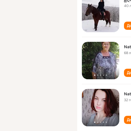
40 
До
Nat
68 
До
Nat
32 
До