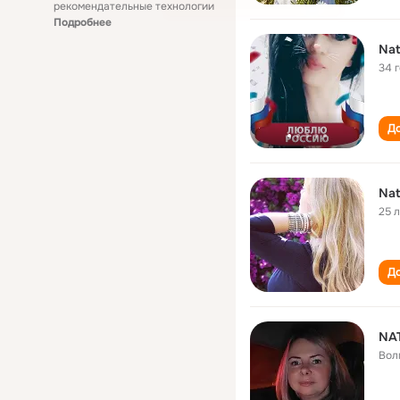
рекомендательные технологии
Подробнее
Nat
34 
До
Nat
25 
До
NA
Вол