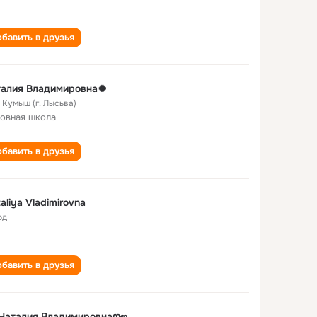
бавить в друзья
алия Владимировна🍀
 Кумыш (г. Лысьва)
овная школа
бавить в друзья
aliya Vladimirovna
од
бавить в друзья
Наталия Владимировнаღஐ