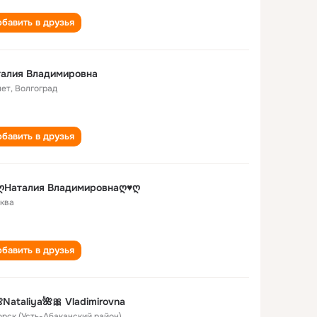
бавить в друзья
талия Владимировна
лет
,
Волгоград
бавить в друзья
ღНаталия Владимировнаღ♥ღ
ква
бавить в друзья
Nataliya🌺🎀 Vladimirovna
Сорск (Усть-Абаканский район)