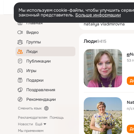
Мы используем cookie-файлы, чтобы улучшить сервис
законный представитель.
Больше информации
Левая
Поиск
Главная
nataliya vladimi
колонка
по
людям
Видео
Люди
9415
Группы
Люди
ஐNa
53 
Публикации
Игры
Подарки
До
Поздравления
Рекомендации
Nat
Сменить язык
п/с
Рекламодателям
Помощь
Новости
Ещё
До
Мы применяем