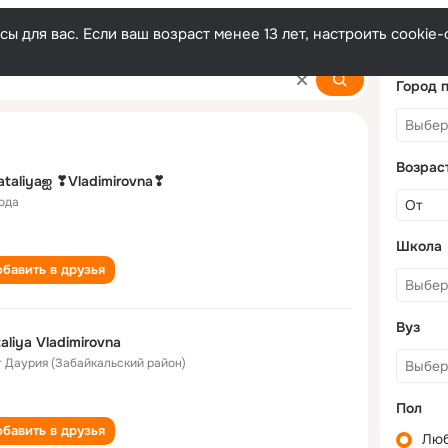
ы для вас. Если ваш возраст менее 13 лет, настроить cooki
rovna
Город 
Возрас
taliyaஐ ❣Vladimirovna❣
года
Школа
бавить в друзья
Вуз
aliya Vladimirovna
т Даурия (Забайкальский район)
Пол
бавить в друзья
Лю