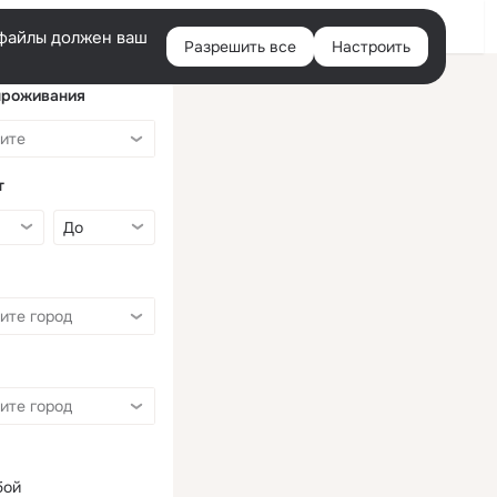
Войти
e-файлы должен ваш
Разрешить все
Настроить
Правая
колонка
проживания
т
бой