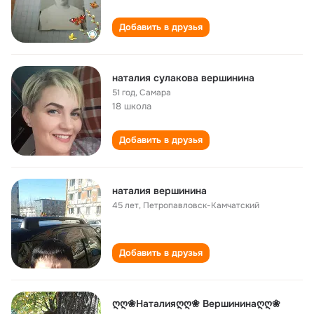
Добавить в друзья
наталия сулакова вершинина
51 год
,
Самара
18 школа
Добавить в друзья
наталия вершинина
45 лет
,
Петропавловск-Камчатский
Добавить в друзья
ღღ❀Наталияღღ❀ Вершининаღღ❀