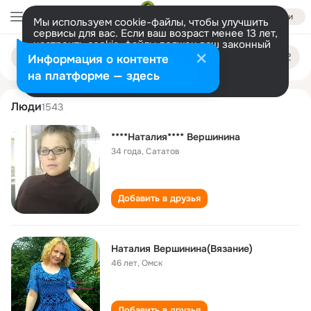
Войти
Мы используем cookie-файлы, чтобы улучшить
сервисы для вас. Если ваш возраст менее 13 лет,
настроить cookie-файлы должен ваш законный
nataliya vershinina
Поиск
представитель.
Больше информации
Информация о контенте
по
людям
Разрешить все
Настроить
на платформе — здесь
Люди
1543
****Наталия**** Вершинина
34 года
,
Сататов
Добавить в друзья
Наталия Вершинина(Вязание)
46 лет
,
Омск
Добавить в друзья