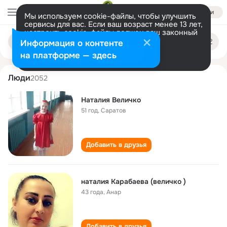
Войти
Мы используем cookie-файлы, чтобы улучшить
сервисы для вас. Если ваш возраст менее 13 лет,
настроить cookie-файлы должен ваш законный
nataliya velichko
Поиск
представитель.
Больше информации
Информация о контенте
по
людям
Разрешить все
Настроить
на платформе — здесь
Люди
2052
Наталия Величко
51 год
,
Саратов
Добавить в друзья
наталия Карабаева (величко )
43 года
,
Анар
Добавить в друзья