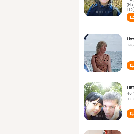
(На
ГГУ
До
Нат
Чеб
До
Нат
40 
3 ш
До