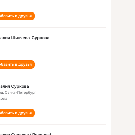
бавить в друзья
талия Шиняева-Суркова
бавить в друзья
алия Суркова
од
,
Санкт-Петербург
кола
бавить в друзья
алия Суркова (Дудкина)