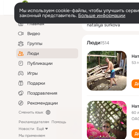
Мы используем cookie-файлы, чтобы улучшить сервис
законный представитель.
Больше информации
Левая
Поиск
Главная
nataliya surkova
колонка
по
людям
Видео
Люди
1514
Группы
Люди
Нат
53 
Публикации
Игры
Подарки
До
Поздравления
Рекомендации
Нат
Сменить язык
60 
ОАО
Рекламодателям
Помощь
Новости
Ещё
До
Мы применяем