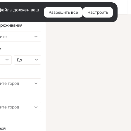
Войти
e-файлы должен ваш
Разрешить все
Настроить
Правая
колонка
проживания
т
бой