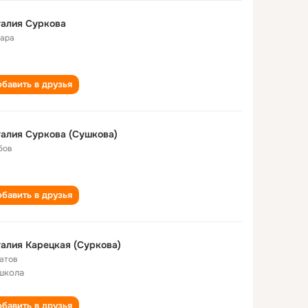
алия Суркова
ара
бавить в друзья
алия Суркова (Сушкова)
бов
бавить в друзья
алия Карецкая (Cуркова)
атов
школа
бавить в друзья