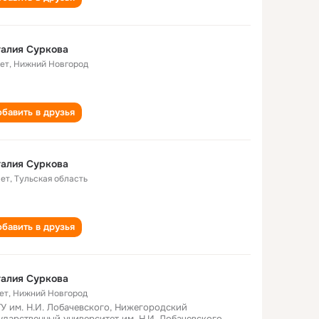
алия Суркова
лет
,
Нижний Новгород
бавить в друзья
алия Суркова
лет
,
Тульская область
бавить в друзья
алия Суркова
ет
,
Нижний Новгород
У им. Н.И. Лобачевского, Нижегородский
ударственный университет им. Н.И. Лобачевского