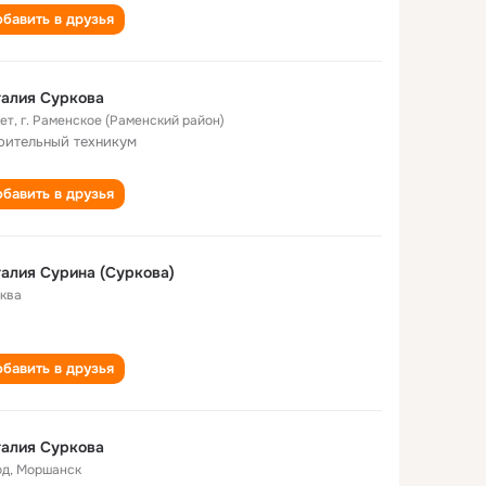
бавить в друзья
алия Суркова
лет
,
г. Раменское (Раменский район)
оительный техникум
бавить в друзья
алия Сурина (Суркова)
ква
бавить в друзья
алия Суркова
од
,
Моршанск