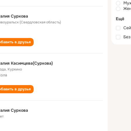
Му
Жен
алия Суркова
Ещё
Новоуральск (Свердловская область)
Сей
Без
бавить в друзья
алия Касимцева(Суркова)
года
,
Куркино
кола
бавить в друзья
алия Суркова
лет