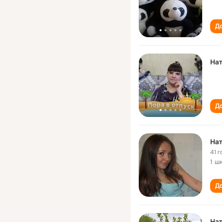
До
На
До
Нат
41 г
1 ш
До
Нат