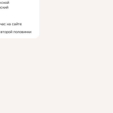
жской
ский
час на сайте
 второй половинки