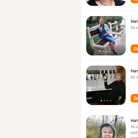
Нат
56 
До
Нат
60 
До
Нат
76 л
ННГ
гос