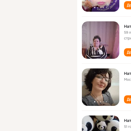
До
Нат
59 
стр
До
Нат
Мос
До
Нат
51 г