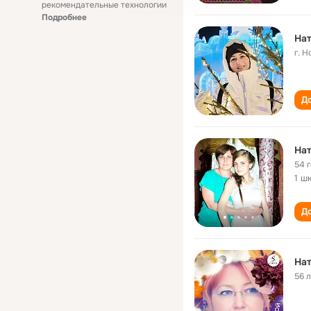
рекомендательные технологии
Подробнее
Нат
г. 
До
Нат
54 
1 ш
До
Нат
56 