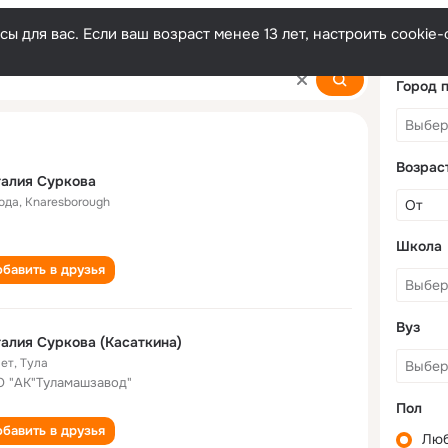
ы для вас. Если ваш возраст менее 13 лет, настроить cooki
Город 
Возрас
алия Суркова
года
,
Knaresborough
Школа
бавить в друзья
Вуз
алия Суркова (Касаткина)
лет
,
Тула
 "АК"Туламашзавод"
Пол
бавить в друзья
Лю