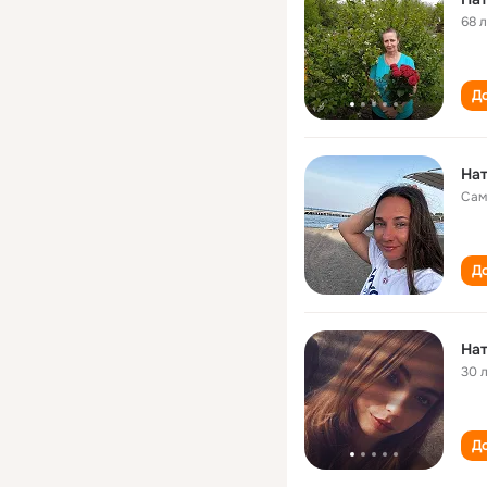
68 
До
Нат
Сам
До
Нат
30 
До