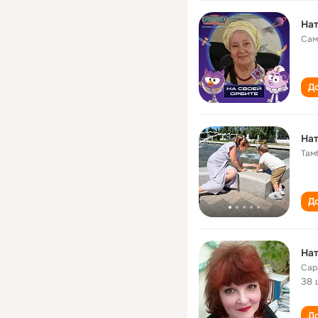
Нат
Сам
До
Нат
Там
До
Нат
Сар
38 
До