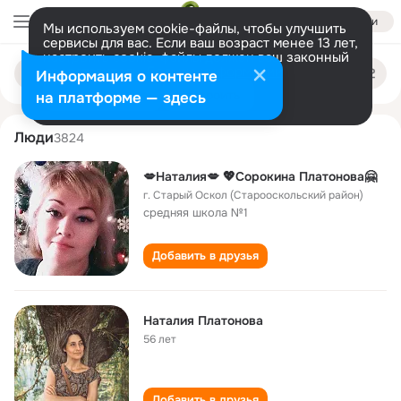
Войти
Мы используем cookie-файлы, чтобы улучшить
сервисы для вас. Если ваш возраст менее 13 лет,
настроить cookie-файлы должен ваш законный
nataliya platonova
Поиск
представитель.
Больше информации
Информация о контенте
по
людям
Разрешить все
Настроить
на платформе — здесь
Люди
3824
💋Наталия💋 💖Сорокина Платонова🤗
г. Старый Оскол (Старооскольский район)
средняя школа №1
Добавить в друзья
Наталия Платонова
56 лет
Добавить в друзья