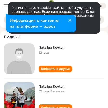
Войти
Мы используем cookie-файлы, чтобы улучшить
сервисы для вас. Если ваш возраст менее 13 лет,
настроить cookie-файлы должен ваш законный
nataliya kovtun
Поиск
представитель.
Больше информации
Информация о контенте
по
людям
Разрешить все
Настроить
на платформе — здесь
Люди
1736
Nataliya Kovtun
53 года
Добавить в друзья
Nataliya Kovtun
52 года
,
Валенсия
Добавить в друзья