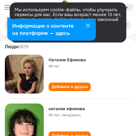
Войти
Мы используем cookie-файлы, чтобы улучшить
сервисы для вас. Если ваш возраст менее 13 лет,
настроить cookie-файлы должен ваш законный
nataliya efimova
Поиск
представитель.
Больше информации
Информация о контенте
по
людям
Разрешить все
Настроить
на платформе — здесь
Люди
6879
Наталия Ефимова
69 лет
Добавить в друзья
наталия ефимова
60 лет
,
мичуринск
Добавить в друзья