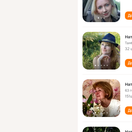
До
На
Там
32 
До
Нат
63 
151
До
Нат