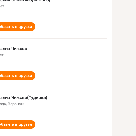
лет
бавить в друзья
талия Чижова
ет
бавить в друзья
алия Чижова(Гудкова)
года
,
Воронеж
бавить в друзья