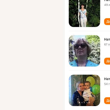
49 
До
На
67 л
До
Нат
54 
До