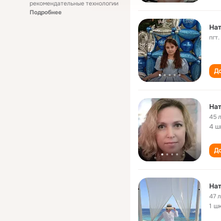
рекомендательные технологии
Подробнее
На
пгт
До
На
45 
4 ш
До
На
47 
1 ш