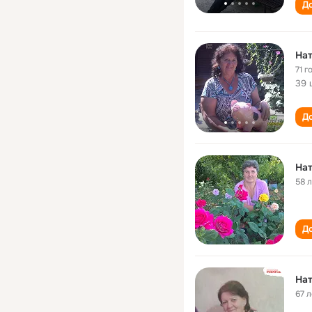
До
Нат
71 г
39 
До
На
58 
До
На
67 л