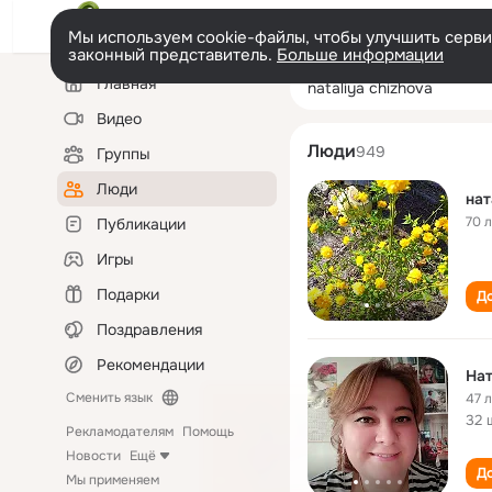
Мы используем cookie-файлы, чтобы улучшить сервис
законный представитель.
Больше информации
Левая
Поиск
Главная
nataliya chizhov
колонка
по
людям
Видео
Люди
949
Группы
Люди
нат
70 
Публикации
Игры
Подарки
До
Поздравления
Рекомендации
Нат
Сменить язык
47 
32 
Рекламодателям
Помощь
Новости
Ещё
До
Мы применяем