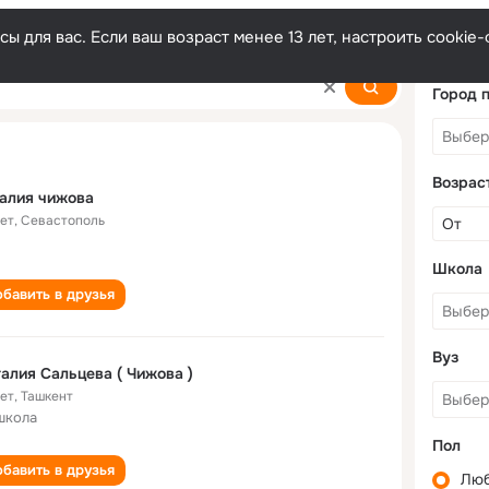
ы для вас. Если ваш возраст менее 13 лет, настроить cooki
a
Город 
Возрас
алия чижова
лет
,
Севастополь
Школа
бавить в друзья
Вуз
алия Сальцева ( Чижова )
лет
,
Ташкент
школа
Пол
бавить в друзья
Лю