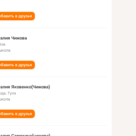
бавить в друзья
талия Чижова
бов
школа
бавить в друзья
алия Яковенко(Чижова)
года
,
Тула
школа
бавить в друзья
алия Самохина(чижова)