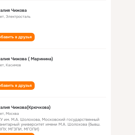
талия Чижова
лет
,
Электросталь
бавить в друзья
алия Чижова ( Маринина)
лет
,
Касимов
бавить в друзья
алия Чижова(Крючкова)
лет
,
Москва
У им. М.А. Шолохова, Московский государственный
анитарный университет имени М.А. Шолохова (бывш.
ПУ, МГЗПИ, МГОПИ)