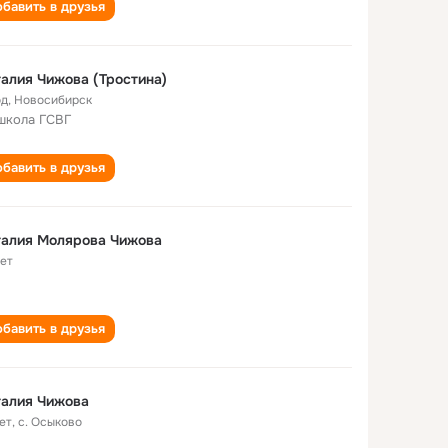
бавить в друзья
алия Чижова (Тростина)
од
,
Новосибирск
школа ГСВГ
бавить в друзья
талия Молярова Чижова
лет
бавить в друзья
талия Чижова
ет
,
с. Осыково