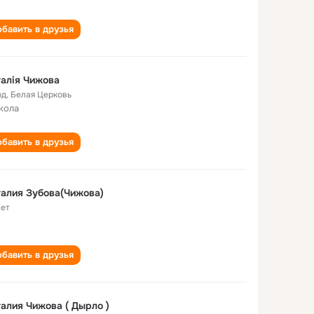
бавить в друзья
алія Чижова
од
,
Белая Церковь
кола
бавить в друзья
алия Зубова(Чижова)
лет
бавить в друзья
алия Чижова ( Дырло )