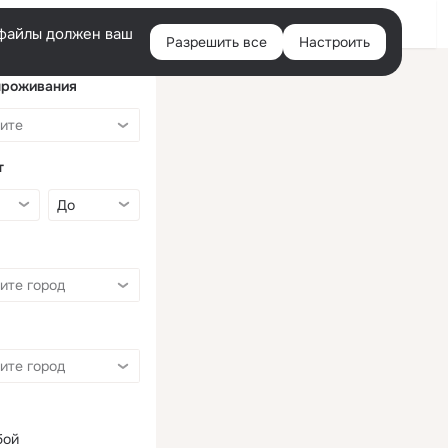
Войти
e-файлы должен ваш
Разрешить все
Настроить
Правая
колонка
проживания
т
бой