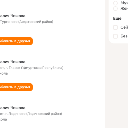
Му
Жен
талия Чижова
Ещё
. Тургенево (Ардатовский район)
Сей
Без
бавить в друзья
талия Чижова
лет
,
г. Глазов (Удмуртская Республика)
кола
бавить в друзья
талия Чижова
лет
,
г. Людиново (Людиновский район)
кола