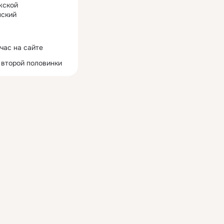
жской
ский
час на сайте
 второй половинки