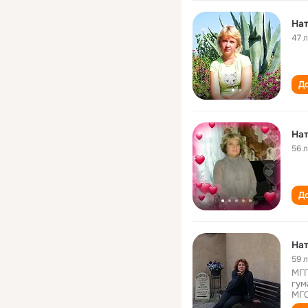
На
47 
До
Нат
56 
До
Нат
59 
МГГ
гум
МГО