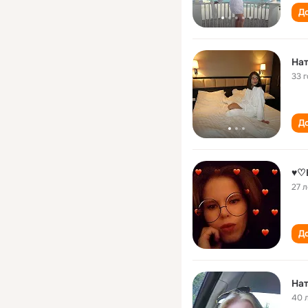
До
На
33 
До
♥♡
27 л
До
На
40 