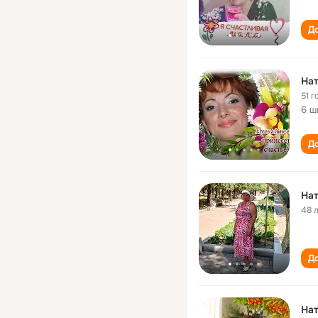
До
Нат
51 г
6 ш
До
Нат
48 
До
Нат