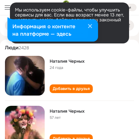
Войти
Мы используем cookie-файлы, чтобы улучшить
сервисы для вас. Если ваш возраст менее 13 лет,
настроить cookie-файлы должен ваш законный
nataliya chernykh
Поиск
представитель.
Больше информации
Информация о контенте
по
людям
Разрешить все
Настроить
на платформе — здесь
Люди
2428
Наталия Черных
24 года
Добавить в друзья
Наталия Черных
57 лет
Добавить в друзья