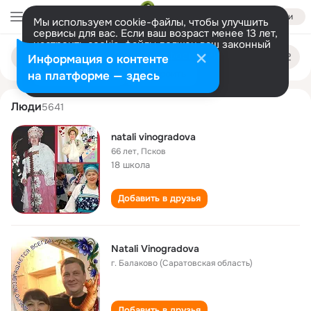
Войти
Мы используем cookie-файлы, чтобы улучшить
сервисы для вас. Если ваш возраст менее 13 лет,
настроить cookie-файлы должен ваш законный
natali vinogradova
Поиск
представитель.
Больше информации
Информация о контенте
по
людям
Разрешить все
Настроить
на платформе — здесь
Люди
5641
natali vinogradova
66 лет
,
Псков
18 школа
Добавить в друзья
Natali Vinogradova
г. Балаково (Саратовская область)
Добавить в друзья