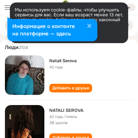
Войти
Мы используем cookie-файлы, чтобы улучшить
сервисы для вас. Если ваш возраст менее 13 лет,
настроить cookie-файлы должен ваш законный
natali serova
Поиск
представитель.
Больше информации
Информация о контенте
по
людям
Разрешить все
Настроить
на платформе — здесь
Люди
2104
Natali Serova
42 года
Добавить в друзья
NATALI SEROVA
42 года
,
Гомель
38 школа
Добавить в друзья