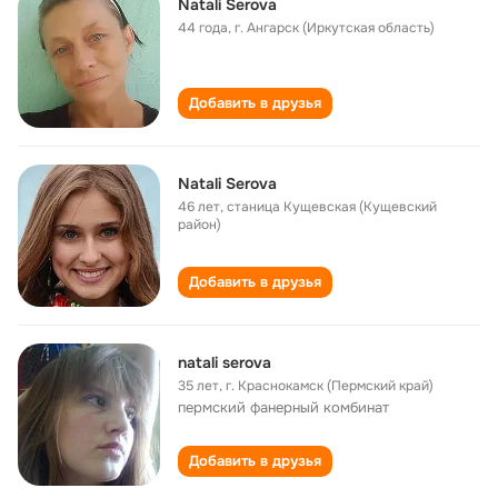
Natali Serova
44 года
,
г. Ангарск (Иркутская область)
Добавить в друзья
Natali Serova
46 лет
,
станица Кущевская (Кущевский
район)
Добавить в друзья
natali serova
35 лет
,
г. Краснокамск (Пермский край)
пермский фанерный комбинат
Добавить в друзья