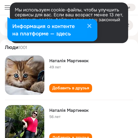
Войти
Мы используем cookie-файлы, чтобы улучшить
сервисы для вас. Если ваш возраст менее 13 лет,
настроить cookie-файлы должен ваш законный
natalіya martinyuk
Поиск
представитель.
Больше информации
Информация о контенте
по
людям
Разрешить все
Настроить
на платформе — здесь
Люди
1001
Наталія Мартинюк
49 лет
Добавить в друзья
Наталія Мартинюк
56 лет
Добавить в друзья