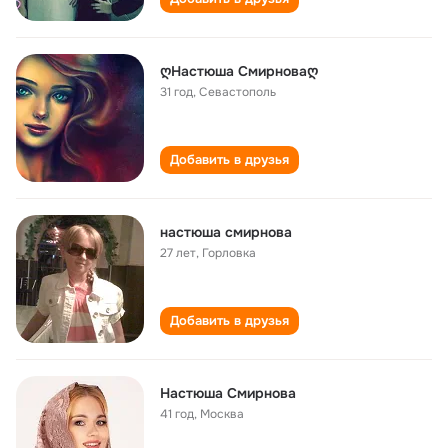
ღНастюша Смирноваღ
31 год
,
Севастополь
Добавить в друзья
настюша смирнова
27 лет
,
Горловка
Добавить в друзья
Настюша Смирнова
41 год
,
Москва