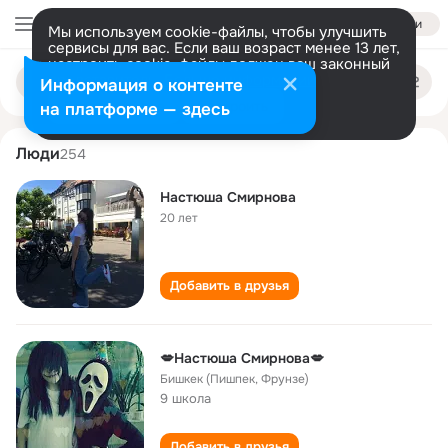
Войти
Мы используем cookie-файлы, чтобы улучшить
сервисы для вас. Если ваш возраст менее 13 лет,
настроить cookie-файлы должен ваш законный
nastyusha smirnova
Поиск
представитель.
Больше информации
Информация о контенте
по
людям
Разрешить все
Настроить
на платформе — здесь
Люди
254
Настюша Смирнова
20 лет
Добавить в друзья
💋Настюша Смирнова💋
Бишкек (Пишпек, Фрунзе)
9 школа
Добавить в друзья