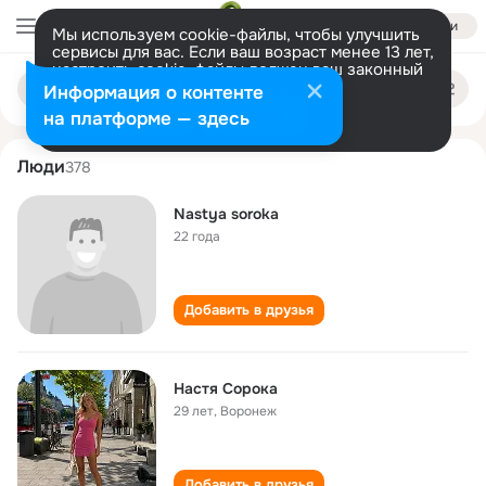
Войти
Мы используем cookie-файлы, чтобы улучшить
сервисы для вас. Если ваш возраст менее 13 лет,
настроить cookie-файлы должен ваш законный
nastya soroka
Поиск
представитель.
Больше информации
Информация о контенте
по
людям
Разрешить все
Настроить
на платформе — здесь
Люди
378
Nastya soroka
22 года
Добавить в друзья
Настя Сорока
29 лет
,
Воронеж
Добавить в друзья