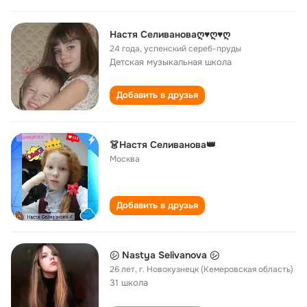
Настя Селивановаღ♥ღ♥ღ
24 года
,
успенский сереб-пруды
Детская музыкальная школа
Добавить в друзья
👗Настя Селиванова👑
Москва
Добавить в друзья
㋛ Nastya Selivanovа ㋛
26 лет
,
г. Новокузнецк (Кемеровская область)
31 школа