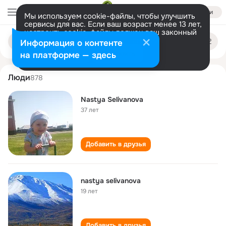
Войти
Мы используем cookie-файлы, чтобы улучшить
сервисы для вас. Если ваш возраст менее 13 лет,
настроить cookie-файлы должен ваш законный
nastya selivanova
Поиск
представитель.
Больше информации
Информация о контенте
по
людям
Разрешить все
Настроить
на платформе — здесь
Люди
878
Nastya Selivanova
37 лет
Добавить в друзья
nastya selivanova
19 лет
Добавить в друзья