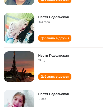
Настя Подольская
104 года
Добавить в друзья
Настя Подольская
21 год
Добавить в друзья
Настя Подольская
17 лет