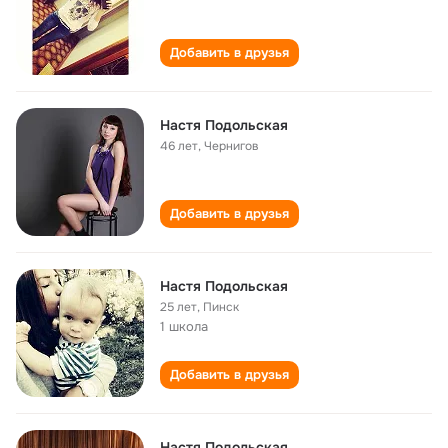
Добавить в друзья
Настя Подольская
46 лет
,
Чернигов
Добавить в друзья
Настя Подольская
25 лет
,
Пинск
1 школа
Добавить в друзья
Настя Подольская