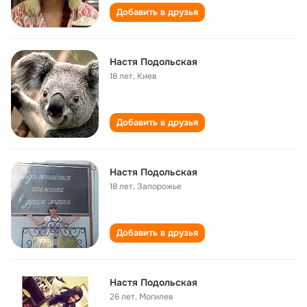
Добавить в друзья
Настя Подольская
18 лет
,
Киев
Добавить в друзья
Настя Подольская
18 лет
,
Запорожье
Добавить в друзья
Настя Подольская
26 лет
,
Могилев