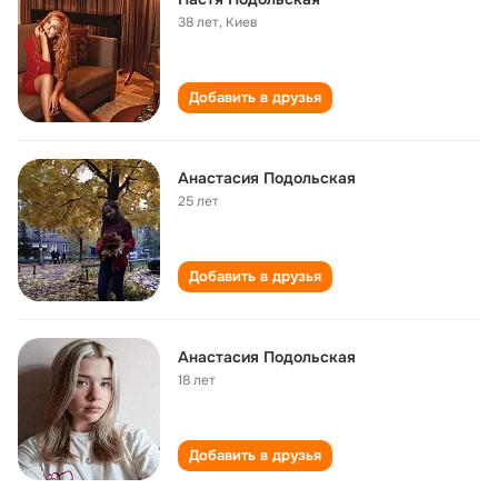
38 лет
,
Киев
Добавить в друзья
Анастасия Подольская
25 лет
Добавить в друзья
Анастасия Подольская
18 лет
Добавить в друзья