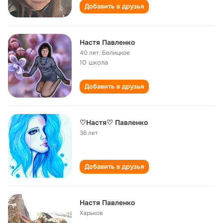
Добавить в друзья
Настя Павленко
40 лет
,
Белицкое
10 школа
Добавить в друзья
♡Настя♡ Павленко
36 лет
Добавить в друзья
Настя Павленко
Харьков