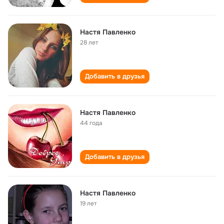
Настя Павленко
28 лет
Добавить в друзья
Настя Павленко
44 года
Добавить в друзья
Настя Павленко
19 лет