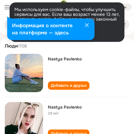
Войти
Мы используем cookie-файлы, чтобы улучшить
сервисы для вас. Если ваш возраст менее 13 лет,
настроить cookie-файлы должен ваш законный
nastya pavlenko
Поиск
представитель.
Больше информации
Информация о контенте
по
людям
Разрешить все
Настроить
на платформе — здесь
Люди
1708
Nastya Pavlenko
Добавить в друзья
Nastya Pavlenko
29 лет
Добавить в друзья