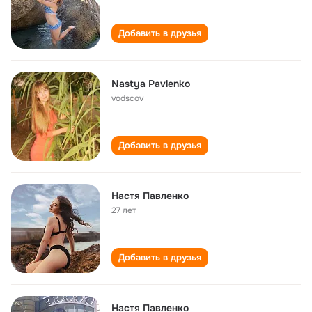
Добавить в друзья
Nastya Pavlenko
vodscov
Добавить в друзья
Настя Павленко
27 лет
Добавить в друзья
Настя Павленко