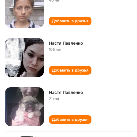
40 лет
Добавить в друзья
Настя Павленко
105 лет
Добавить в друзья
Настя Павленко
21 год
Добавить в друзья