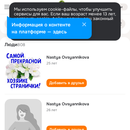
Войти
Мы используем cookie-файлы, чтобы улучшить
сервисы для вас. Если ваш возраст менее 13 лет,
настроить cookie-файлы должен ваш законный
nastya ovsyannikova
Поиск
представитель.
Больше информации
Информация о контенте
по
людям
Разрешить все
Настроить
на платформе — здесь
Люди
808
Nastya Ovsyannikova
25 лет
Добавить в друзья
Nastya Ovsyannikova
26 лет
Добавить в друзья