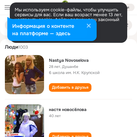
Войти
Мы используем cookie-файлы, чтобы улучшить
сервисы для вас. Если ваш возраст менее 13 лет,
настроить cookie-файлы должен ваш законный
nastya novoselova
Поиск
представитель.
Больше информации
Информация о контенте
по
людям
Разрешить все
Настроить
на платформе — здесь
Люди
1003
Nastya Novoselova
28 лет
,
Душанбе
6 школа им. Н.К. Крупской
Добавить в друзья
настя новосёлова
40 лет
Добавить в друзья