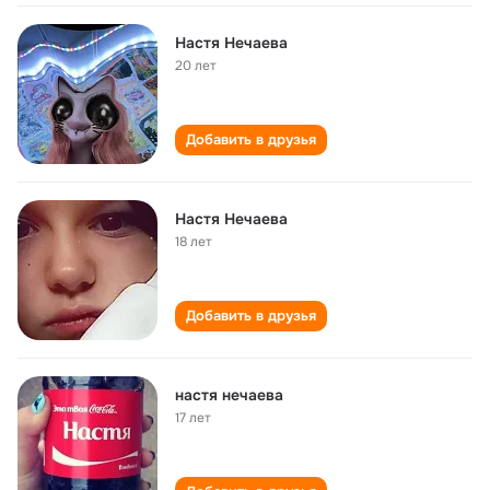
Настя Нечаева
20 лет
Добавить в друзья
Настя Нечаева
18 лет
Добавить в друзья
настя нечаева
17 лет