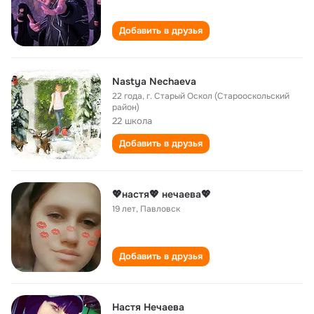
Добавить в друзья
Nastya Nechaeva
22 года
,
г. Старый Оскол (Старооскольский
район)
22 школа
Добавить в друзья
💖настя💖 нечаева💖
19 лет
,
Павловск
Добавить в друзья
Настя Нечаева