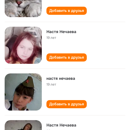
Добавить в друзья
Настя Нечаева
19 лет
Добавить в друзья
настя нечаева
19 лет
Добавить в друзья
Настя Нечаева