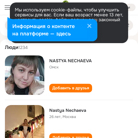
Войти
Мы используем cookie-файлы, чтобы улучшить
сервисы для вас. Если ваш возраст менее 13 лет,
настроить cookie-файлы должен ваш законный
nastya nechaeva
Поиск
представитель.
Больше информации
Информация о контенте
по
людям
Разрешить все
Настроить
на платформе — здесь
Люди
1234
NASTYA NECHAEVA
Омск
Добавить в друзья
Nastya Nechaeva
26 лет
,
Москва
Добавить в друзья