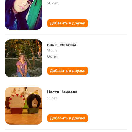
26 лет
Добавить в друзья
настя нечаева
19 лет
Остин
Добавить в друзья
Настя Нечаева
15 лет
Добавить в друзья