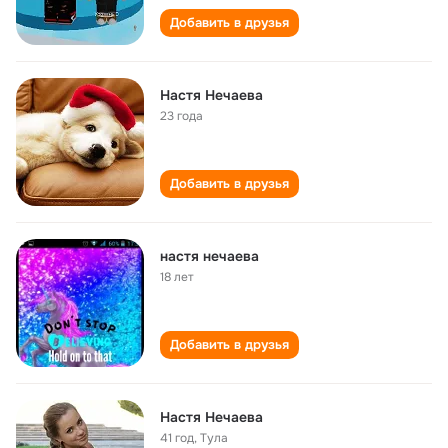
Добавить в друзья
Настя Нечаева
23 года
Добавить в друзья
настя нечаева
18 лет
Добавить в друзья
Настя Нечаева
41 год
,
Тула