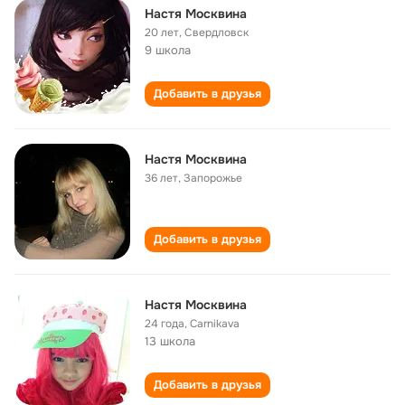
Настя Москвина
20 лет
,
Свердловск
9 школа
Добавить в друзья
Настя Москвина
36 лет
,
Запорожье
Добавить в друзья
Настя Москвина
24 года
,
Carnikava
13 школа
Добавить в друзья