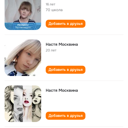
16 лет
70 школа
Добавить в друзья
Настя Москвина
20 лет
Добавить в друзья
Настя Москвина
Добавить в друзья