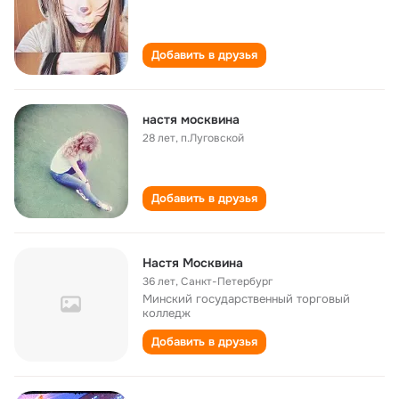
Добавить в друзья
настя москвина
28 лет
,
п.Луговской
Добавить в друзья
Настя Москвина
36 лет
,
Санкт-Петербург
Минский государственный торговый
колледж
Добавить в друзья