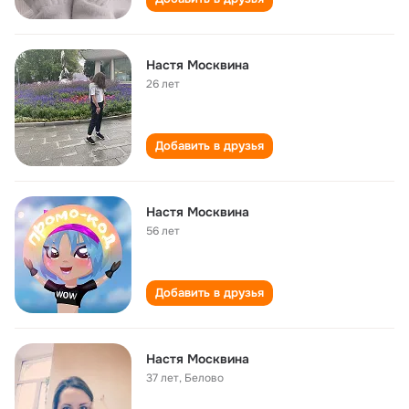
Настя Москвина
26 лет
Добавить в друзья
Настя Москвина
56 лет
Добавить в друзья
Настя Москвина
37 лет
,
Белово