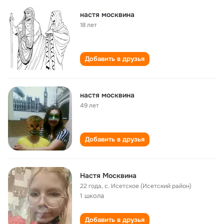
настя москвина
18 лет
Добавить в друзья
настя москвина
49 лет
Добавить в друзья
Настя Москвина
22 года
,
с. Исетское (Исетский район)
1 школа
Добавить в друзья