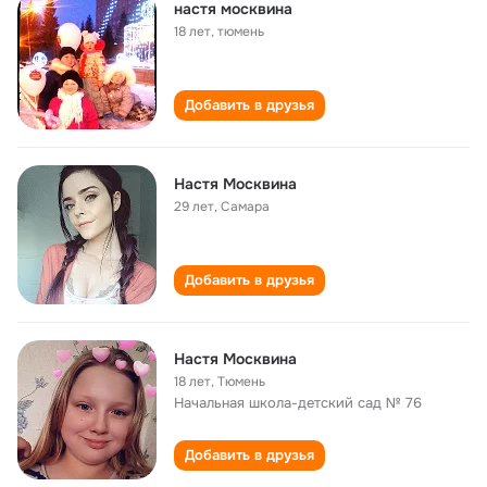
настя москвина
18 лет
,
тюмень
Добавить в друзья
Настя Москвина
29 лет
,
Самара
Добавить в друзья
Настя Москвина
18 лет
,
Тюмень
Начальная школа-детский сад № 76
Добавить в друзья