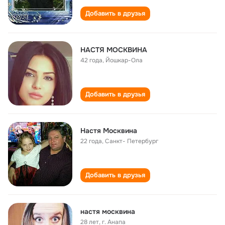
Добавить в друзья
НАСТЯ МОСКВИНА
42 года
,
Йошкар-Ола
Добавить в друзья
Настя Москвина
22 года
,
Санкт- Петербург
Добавить в друзья
настя москвина
28 лет
,
г. Анапа