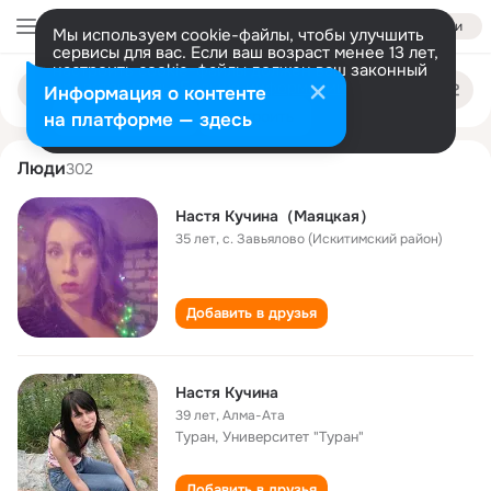
Войти
Мы используем cookie-файлы, чтобы улучшить
сервисы для вас. Если ваш возраст менее 13 лет,
настроить cookie-файлы должен ваш законный
nastya kuchina
Поиск
представитель.
Больше информации
Информация о контенте
по
людям
Разрешить все
Настроить
на платформе — здесь
Люди
302
Настя Кучина（Маяцкая）
35 лет
,
с. Завьялово (Искитимский район)
Добавить в друзья
Настя Кучина
39 лет
,
Алма-Ата
Туран, Университет "Туран"
Добавить в друзья