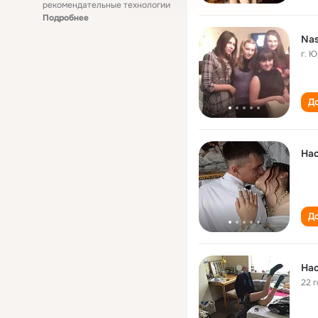
рекомендательные технологии
Подробнее
Nas
г. 
До
Нас
До
На
22 