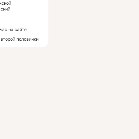
жской
ский
час на сайте
 второй половинки