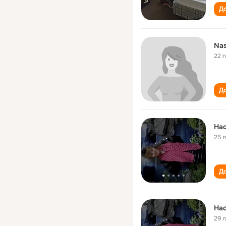
До
Nas
22 
До
На
25 
До
На
29 