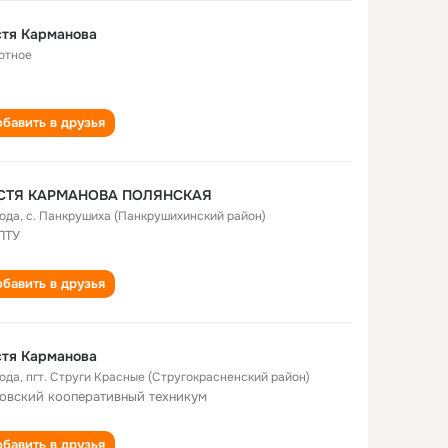
стя Карманова
отное
бавить в друзья
СТЯ КАРМАНОВА ПОЛЯНСКАЯ
года
,
с. Панкрушиха (Панкрушихинский район)
ПТУ
бавить в друзья
стя Карманова
года
,
пгт. Струги Красные (Стругокрасненский район)
овский кооперативный техникум
бавить в друзья