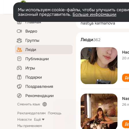
Мы используем cookie-файлы, чтобы улучшить сервис
законный представитель.
Больше информации
Левая
Поиск
Главная
nastya karmano
колонка
по
людям
Видео
Люди
362
Группы
Люди
На
20 
Публикации
Игры
Подарки
До
Поздравления
Рекомендации
Nas
Сменить язык
26 
Рекламодателям
Помощь
Новости
Ещё
До
Мы применяем