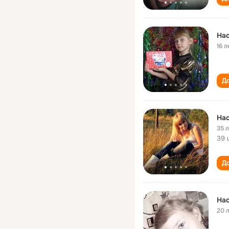
На
16 л
До
На
35 
39 
До
На
20 