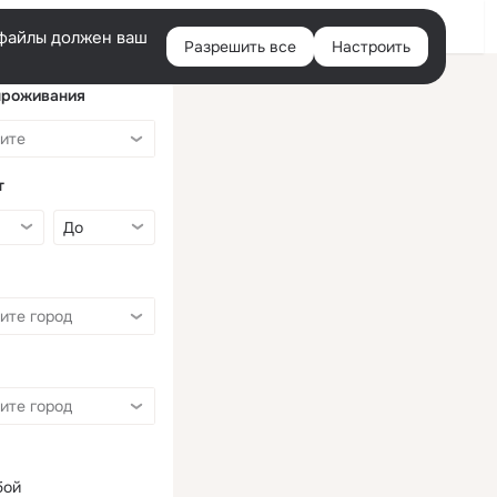
Войти
e-файлы должен ваш
Разрешить все
Настроить
Правая
колонка
проживания
т
бой