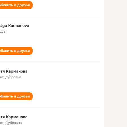
бавить в друзья
tya Karmanova
года
бавить в друзья
стя Карманова
лет
,
дубровна
бавить в друзья
стя Карманова
лет
,
Дубровна