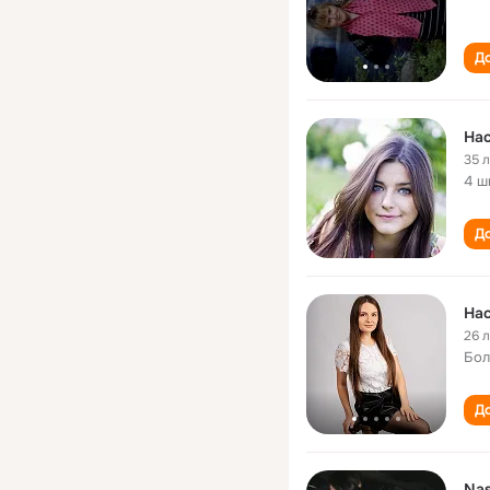
До
На
35 
4 ш
До
На
26 
Бол
До
Nas