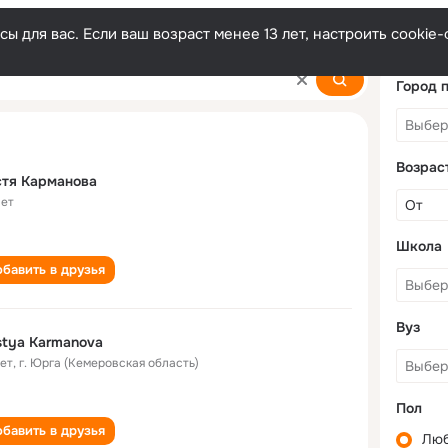
ы для вас. Если ваш возраст менее 13 лет, настроить cooki
va
Город 
Возрас
стя Карманова
лет
Школа
бавить в друзья
Вуз
tya Karmanova
лет
,
г. Юрга (Кемеровская область)
Пол
бавить в друзья
Лю