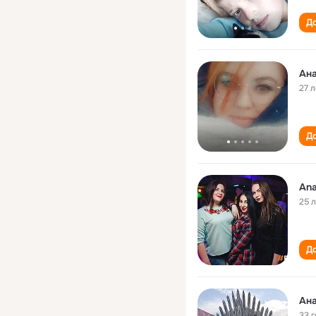
До
Ан
27 л
До
Ana
25 
До
Ан
33 