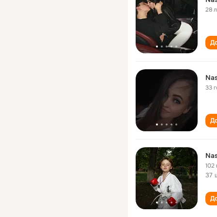
28 
До
Nas
33 
До
Nas
102 
37 
До