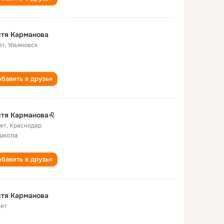
стя Карманова
ет
,
Ульяновск
бавить в друзья
стя Карманова♌
лет
,
Краснодар
школа
бавить в друзья
стя Карманова
лет