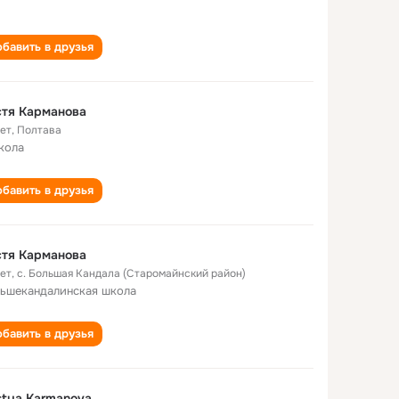
бавить в друзья
стя Карманова
лет
,
Полтава
кола
бавить в друзья
стя Карманова
лет
,
с. Большая Кандала (Старомайнский район)
ьшекандалинская школа
бавить в друзья
tya Karmanova