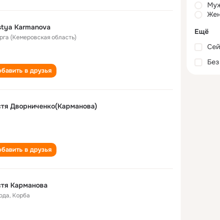
Му
Жен
tya Karmanova
Ещё
Юрга (Кемеровская область)
Сей
Без
бавить в друзья
тя Дворниченко(Карманова)
бавить в друзья
стя Карманова
года
,
Корба