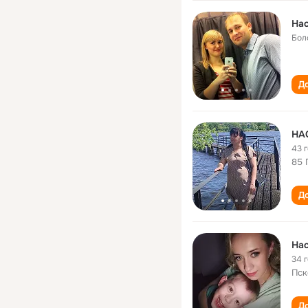
На
Бол
До
НА
43 
85 
До
На
34 
Пск
До