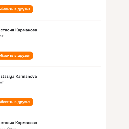
бавить в друзья
астасия Карманова
ет
бавить в друзья
stasiya Karmanova
лет
бавить в друзья
астасия Карманова
года
,
Орша